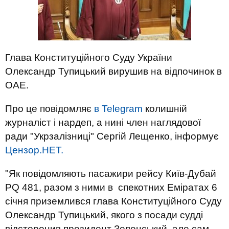
Глава Конституційного Суду України
Олександр Тупицький вирушив на відпочинок в
ОАЕ.
Про це повідомляє
в Telegram
колишній
журналіст і нардеп, а нині член наглядової
ради "Укрзалізниці" Сергій Лещенко, інформує
Цензор.НЕТ.
"Як повідомляють пасажири рейсу Київ-Дубай
PQ 481, разом з ними в спекотних Еміратах 6
січня приземлився глава Конституційного Суду
Олександр Тупицький, якого з посади судді
відсторонив президент Зеленський, але сам