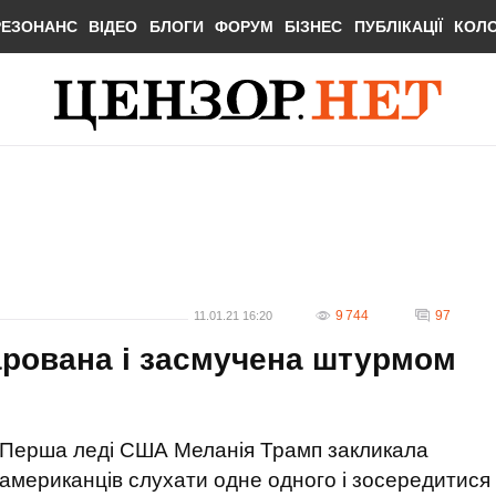
РЕЗОНАНС
ВІДЕО
БЛОГИ
ФОРУМ
БІЗНЕС
ПУБЛІКАЦІЇ
КОЛ
9 744
97
11.01.21 16:20
арована і засмучена штурмом
Перша леді США Меланія Трамп закликала
американців слухати одне одного і зосередитися