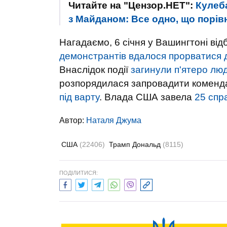
Читайте на "Цензор.НЕТ":
Кулеб
з Майданом: Все одно, що порі
Нагадаємо, 6 січня у Вашингтоні від
демонстрантів вдалося прорватися до
Внаслідок події
загинули п'ятеро лю
розпорядилася запровадити коменда
під варту
. Влада США завела
25 спр
Автор:
Наталя Джума
США
(22406)
Трамп Дональд
(8115)
ПОДІЛИТИСЯ: