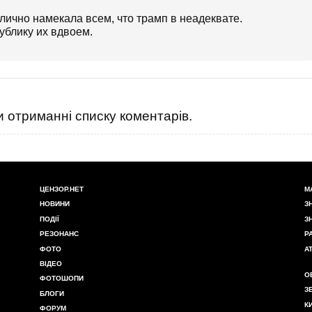
ублично намекала всем, что трамп в неадеквате.
ублику их вдвоем.
 отриманні списку коментарів.
ЦЕНЗОР.НЕТ
М
НОВИНИ
З
ПОДІЇ
З
РЕЗОНАНС
Р
ФОТО
А
ВІДЕО
О
ФОТОШОПИ
З
БЛОГИ
К
ФОРУМ