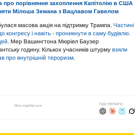
а про порівняння захоплення Капітолію в США
вняти Мілоша Земана з Вацлавом Гавелом
булася масова акція на підтримку Трампа.
Частині
 конгресу і навіть - проникнути в саму будівлю
.
дей
. Мер Вашингтона Мюріел Баузер
нтську годину. Кількох учасників штурму
взяли
ав про внутрішній тероризм
.
ПІДСУМУВАТИ:
Мені подобається