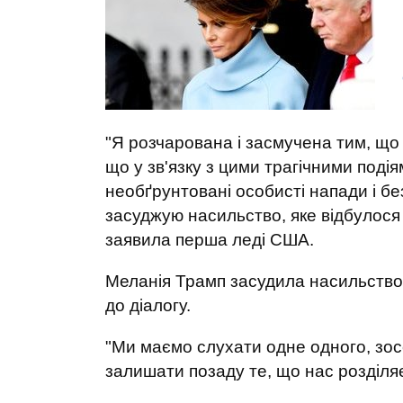
"Я розчарована і засмучена тим, що
що у зв'язку з цими трагічними под
необґрунтовані особисті напади і бе
засуджую насильство, яке відбулося 
заявила перша леді США.
Меланія Трамп засудила насильство 
до діалогу.
"Ми маємо слухати одне одного, зос
залишати позаду те, що нас розділя