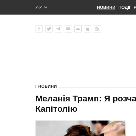
НОВИНИ
ПОДІЇ
УКР
ENG
РУС
НОВИНИ
Меланія Трамп: Я розч
Капітолію