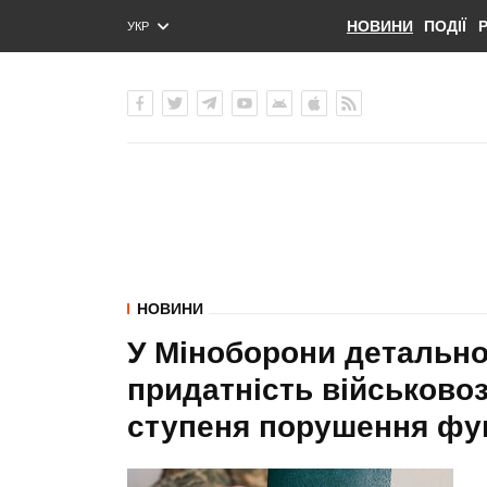
НОВИНИ
ПОДІЇ
УКР
ENG
РУС
НОВИНИ
У Міноборони детально
придатність військово
ступеня порушення фу