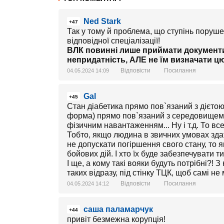
Ned Stark
+47
Так у тому й проблема, що ступінь поруше
відповідної спеціалізації!
ВЛК повинні лише приймати документи
непридатність, АЛЕ не їм визначати ц
Відповісти
Посилання
04.05.2024 14:09
Gal
+45
Стан діабетика прямо пов`язаний з дієтою
форма) прямо пов`язаний з середовищем п
фізичним навантаженням... Ну і т.д. То все
Тобто, якщо людина в звичних умовах здат
не допускати погіршення свого стану, то я
бойових дій. І хто їх буде забезпечувати т
І ще, а кому такі вояки будуть потрібні?!
таких відразу, під стінку ТЦК, щоб самі не
Відповісти
Посилання
04.05.2024 14:12
саша паламарчук
+44
привіт безмежна корупція!