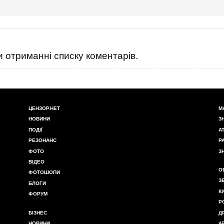
 отриманні списку коментарів.
ЦЕНЗОР.НЕТ
М
НОВИНИ
З
ПОДІЇ
А
РЕЗОНАНС
Р
ФОТО
З
ВІДЕО
О
ФОТОШОПИ
З
БЛОГИ
К
ФОРУМ
Р
БІЗНЕС
Д
НОВИНИ
А