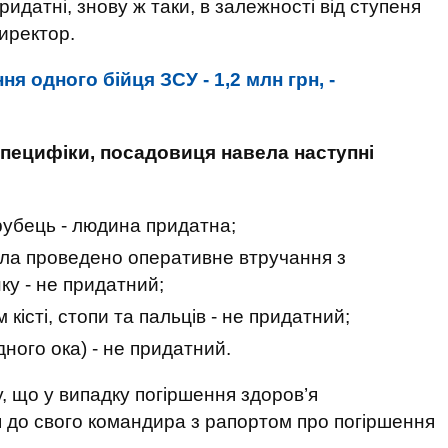
придатні, знову ж таки, в залежності від ступеня
иректор.
я одного бійця ЗСУ - 1,2 млн грн, -
специфіки, посадовиця навела наступні
рубець - людина придатна;
ула проведено оперативне втручання з
у - не придатний;
м кісті, стопи та пальців - не придатний;
дного ока) - не придатний.
, що у випадку погіршення здоров’я
 до свого командира з рапортом про погіршення