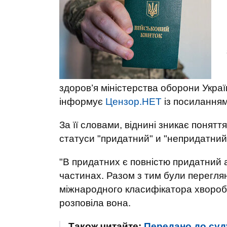
здоров’я міністерства оборони Укра
інформує
Цензор.НЕТ
із посилання
За її словами, віднині зникає понят
статуси "придатний" и "непридатний
"В придатних є повністю придатний 
частинах. Разом з тим були переглян
міжнародного класифікатора хвороб 
розповіла вона.
Також читайте:
Передано до суду