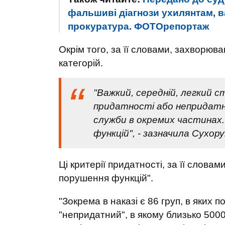
фальшиві діагнози ухилянтам, вар
прокуратура. ФОТОрепортаж
Окрім того, за її словами, захворюван
категорій.
"Важкий, середній, легкий ст
придатності або непридатн
служби в окремих частинах.
функцій", - зазначила Сухору
Ці критерії придатності, за її слова
порушення функцій".
"Зокрема в наказі є 86 груп, в яких 
"непридатний", в якому близько 5000 