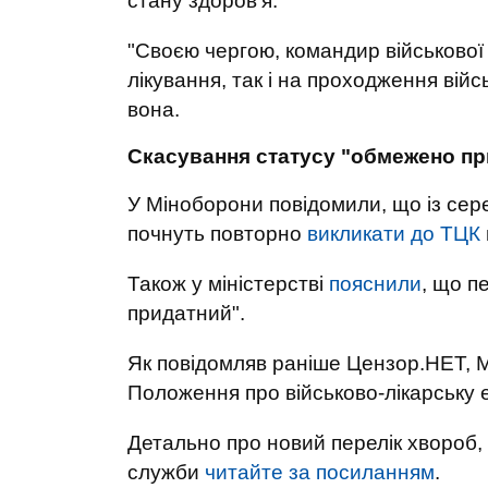
стану здоров’я.
"Своєю чергою, командир військової
лікування, так і на проходження війс
вона.
Скасування статусу "обмежено п
У Міноборони повідомили, що із се
почнуть повторно
викликати до ТЦК
Також у міністерстві
пояснили
, що п
придатний".
Як повідомляв раніше Цензор.НЕТ, 
Положення про військово-лікарську 
Детально про новий перелік хвороб, 
служби
читайте за посиланням
.