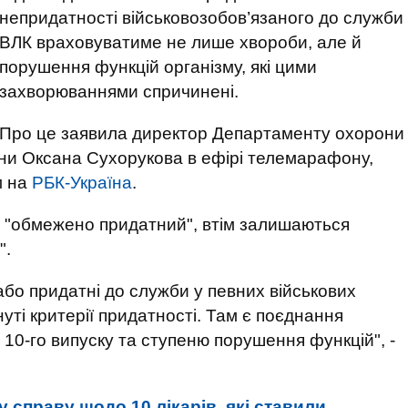
непридатності військовозобов’язаного до служби
ВЛК враховуватиме не лише хвороби, але й
порушення функцій організму, які цими
захворюваннями спричинені.
Про це заявила директор Департаменту охорони
їни Оксана Сухорукова в ефірі телемарафону,
м на
РБК-Україна
.
тя "обмежено придатний", втім залишаються
".
або придатні до служби у певних військових
уті критерії придатності. Там є поєднання
10-го випуску та ступеню порушення функцій", -
 справу щодо 10 лікарів, які ставили