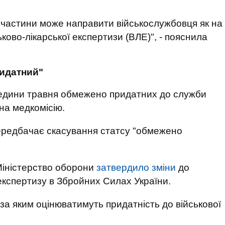
 частини може направити військослужбовця як на
ьково-лікарської експертизи (ВЛЕ)", - пояснила
ридатний"
редини травня обмежено придатних до служби
на медкомісію.
ередбачає скасування статсу "обмежено
Міністерство оборони
затвердило зміни
до
експертизу в Збройних Силах України.
за яким оцінюватимуть придатність до військової