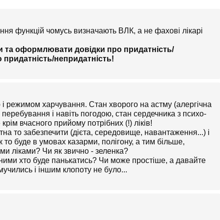
ння функцій чомусь визначають ВЛК, а не фахові лікарі
 та оформлювати довідки про придатність/
ю придатність/непридатність!
 і режимом харчування. Стан хворого на астму (алергічна
еребування і навіть погодою, стан сердечника з психо-
 крім вчасного прийому потрібних (!) ліків!
на то забезпечити (дієта, середовище, навантаження...) і
к то буде в умовах казарми, полігону, а тим більше,
ими ліками? Чи як звично - зеленка?
 З ними хто буде панькатись? Чи може простіше, а давайте
 мучились і іншим клопоту не було...