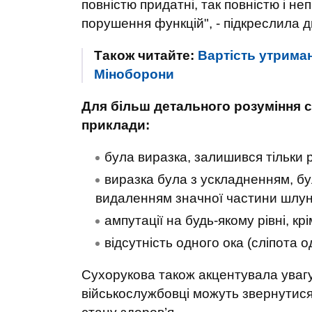
повністю придатні, так повністю і не
порушення функцій", - підкреслила д
Також читайте:
Вартість утриманн
Міноборони
Для більш детального розуміння 
приклади:
була виразка, залишився тільки 
виразка була з ускладненням, б
видаленням значної частини шлунк
ампутації на будь-якому рівні, крі
відсутність одного ока (сліпота о
Сухорукова також акцентувала увагу
військослужбовці можуть звернутися