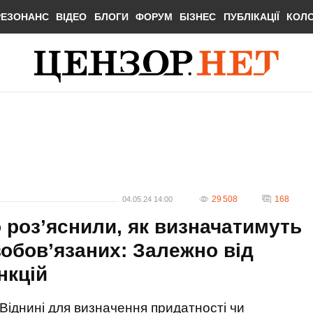
РЕЗОНАНС
ВІДЕО
БЛОГИ
ФОРУМ
БІЗНЕС
ПУБЛІКАЦІЇ
КОЛ
29 508
168
04.05.24 14:00
 роз’яснили, як визначатимуть
зобов’язаних: Залежно від
нкцій
Віднині для визначення придатності чи