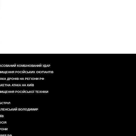
АСОВАНИЙ КОМБІНОВАНИЙ УДАР
НИЩЕННЯ РОСІЙСЬКИХ ОКУПАНТІВ
ТАКА ДРОНІВ НА РЕГІОНИ РФ
АКЕТНА АТАКА НА КИЇВ
НИЩЕННЯ РОСІЙСЬКОЇ ТЕХНІКИ
БСТРІЛ
ЕЛЕНСЬКИЙ ВОЛОДИМИР
ИЇВ
ОСІЯ
РОНИ
РМІЯ РФ