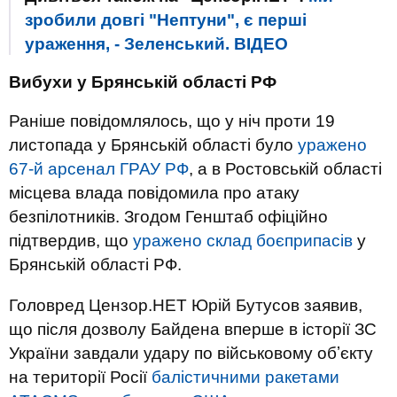
зробили довгі "Нептуни", є перші
ураження, - Зеленський. ВIДЕО
Вибухи у Брянській області РФ
Раніше повідомлялось, що у ніч проти 19
листопада у Брянській області було
уражено
67-й арсенал ГРАУ РФ
, а в Ростовській області
місцева влада повідомила про атаку
безпілотників. Згодом Генштаб офіційно
підтвердив, що
уражено склад боєприпасів
у
Брянській області РФ.
Головред Цензор.НЕТ Юрій Бутусов заявив,
що після дозволу Байдена вперше в історії ЗС
України завдали удару по військовому обʼєкту
на території Росії
балістичними ракетами