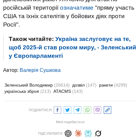
російській території
означатиме
"пряму участь
США та їхніх сателітів у бойових діях проти
Росії".
Також читайте:
Україна заслуговує на те,
щоб 2025-й став роком миру, - Зеленський
у Європарламенті
Автор:
Валерiя Сушкова
Зеленський Володимир
(26614)
дозвіл
(147)
ракети
(4299)
українська зброя
(213)
ATACMS
(143)
ПОДІЛИТИСЯ:
Мені подобається
ПІДСУМУВАТИ: