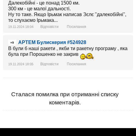
Далекобійні - це понад 1500 км.
300 км - це малої дальності.
Ну то таке. Якщо Ірьмак написав Зєлє "далекобійні",
то слухаємо Ірьмака...
Відповісти
Посилання
19.11.2024 18:04
АРТЕМ Булискерия #524928
+9
В були б наші ракети , якби ти ракетну програму , яка
була при Порошенко не закрив
Відповісти
Посилання
19.11.2024 18:05
Сталася помилка при отриманні списку
коментарів.