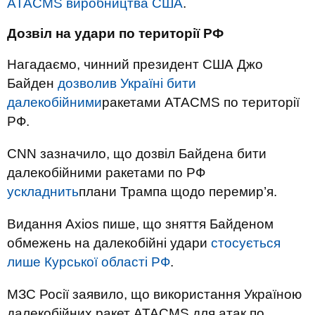
ATACMS виробництва США
.
Дозвіл на удари по території РФ
Нагадаємо, чинний президент США Джо
Байден
дозволив Україні бити
далекобійними
ракетами ATACMS по території
РФ.
CNN зазначило, що дозвіл Байдена бити
далекобійними ракетами по РФ
ускладнить
плани Трампа щодо перемир’я.
Видання Axios пише, що зняття Байденом
обмежень на далекобійні удари
стосується
лише Курської області РФ
.
МЗС Росії заявило, що використання Україною
далекобійних ракет ATACMS для атак по