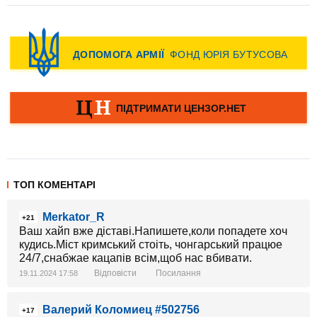
ТОП КОМЕНТАРІ
Merkator_R
+21
Ваш хайп вже діставі.Напишете,коли попадете хоч
кудись.Міст кримський стоіть, чонгарський працюе
24/7,снабжае кацапів всім,щоб нас вбивати.
Відповісти
Посилання
19.11.2024 17:58
Валерий Коломиец #502756
+17