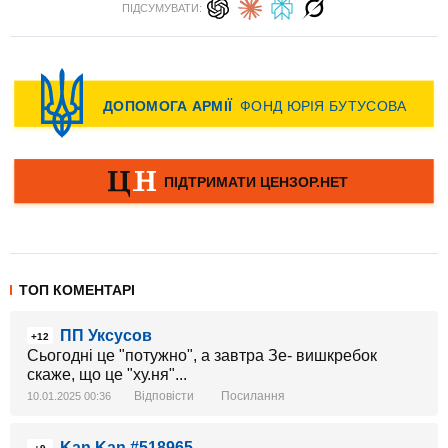
ПІДСУМУВАТИ:
ТОП КОМЕНТАРІ
ПП Уксусов
+12
Сьогодні це "потужно", а завтра Зе- вишкребок
скаже, що це "ху.ня"...
Відповісти
Посилання
10.01.2025 00:36
Kan Kan #518965