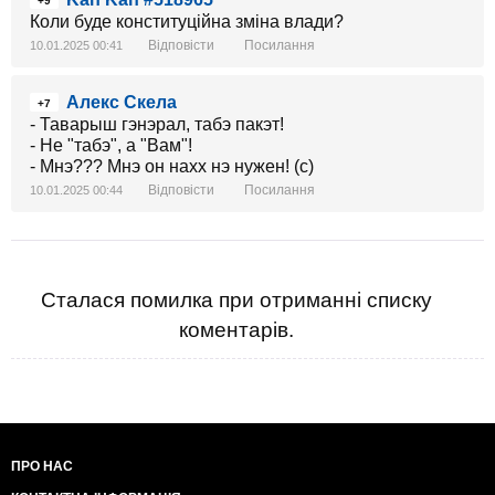
+9
Коли буде конституційна зміна влади?
Відповісти
Посилання
10.01.2025 00:41
Алекс Скела
+7
- Таварыш гэнэрал, табэ пакэт!
- Не "табэ", а "Вам"!
- Мнэ??? Мнэ он нахх нэ нужен! (с)
Відповісти
Посилання
10.01.2025 00:44
Сталася помилка при отриманні списку
коментарів.
ПРО НАС