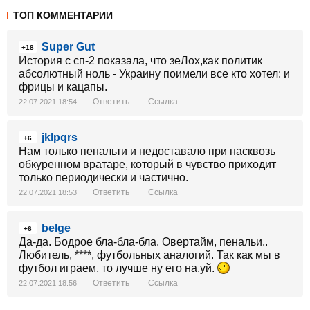
ТОП КОММЕНТАРИИ
Super Gut
+18
История с сп-2 показала, что зеЛох,как политик
абсолютный ноль - Украину поимели все кто хотел: и
фрицы и кацапы.
Ответить
Ссылка
22.07.2021 18:54
jklpqrs
+6
Нам только пенальти и недоставало при насквозь
обкуренном вратаре, который в чувство приходит
только периодически и частично.
Ответить
Ссылка
22.07.2021 18:53
belge
+6
Да-да. Бодрое бла-бла-бла. Овертайм, пенальи..
Любитель, ****, футбольных аналогий. Так как мы в
футбол играем, то лучше ну его на.уй.
Ответить
Ссылка
22.07.2021 18:56