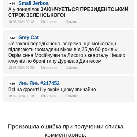
Small Jerboa
+44
А у понеділок
ЗАКІНЧУЕТЬСЯ ПРЕЗИДЕНТСЬКИЙ
СТРОК ЗЕЛЕНСЬКОГО!
Ответить
Ссылка
18.05.2024 09:12
Grey Cat
+42
«У законі передбачено, зокрема, що мобілізації
підлягають громадяни віком від 25 до 60 років.».
Окрім сина Мосійчучки та Лисого з кварталу і інших
клоунів по броні типу Дурнва з Дантесом
Ответить
Ссылка
18.05.2024 09:22
Инь Янь #217452
+40
Всі на фронт! Ну окрім цирку звичайно
Ответить
Ссылка
18.05.2024 08:58
Произошла ошибка при получении списка
комментариев.