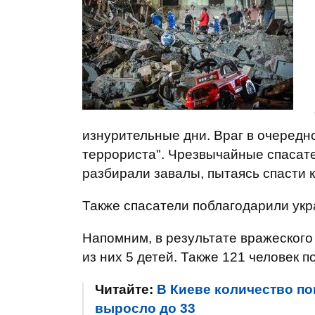
изнурительные дни. Враг в очередно
террориста". Чрезвычайные спасате
разбирали завалы, пытаясь спасти к
Также спасатели поблагодарили укр
Напомним, в результате вражеского 
из них 5 детей. Также 121 человек п
Читайте:
В Киеве количество по
выросло до 33