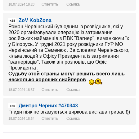
Ответить
Ссылка
18.07.2024 18:28
ZoV KobZona
+28
Роман Червінський був одним із розвідників, які у
2020 організовували операцію із затримання
російських найманців з ПВК "Вагнер", виманюючи їх
у Білорусь. У грудні 2021 року розвідники ГУР МО
Червінський та Семенюк . За словами Червінського,
кілька людей з Офісу Президента із затримання
"вагнерівців". Також він розповів, що Офіс
Президента .
Судьбу этой страны могут решить всего лишь
несколько хороших снайперов
.
Ответить
Ссылка
18.07.2024 18:37
Дмитро Черних #470343
+25
Гниди ніяк не вгамуються,циркова вистава триває!!))
Ответить
Ссылка
18.07.2024 18:34