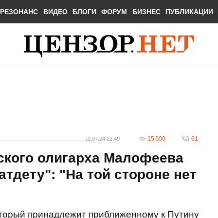
РЕЗОНАНС
ВИДЕО
БЛОГИ
ФОРУМ
БИЗНЕС
ПУБЛИКАЦИИ
15 600
61
11.07.24 22:49
ского олигарха Малофеева
тдету": "На той стороне нет
оторый принадлежит приближенному к Путину