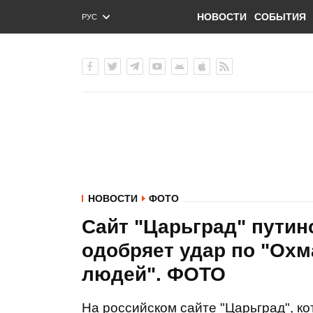
НОВОСТИ
СОБЫТИЯ
РУС
ENG
УКР
НОВОСТИ
ФОТО
Сайт "Царьград" путин
одобряет удар по "Охма
людей". ФОТО
На российском сайте "Царьград", к