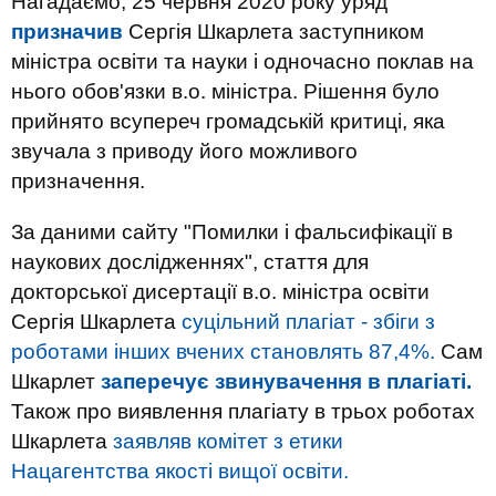
Нагадаємо, 25 червня 2020 року уряд
призначив
Сергія Шкарлета заступником
міністра освіти та науки і одночасно поклав на
нього обов'язки в.о. міністра. Рішення було
прийнято всупереч громадській критиці, яка
звучала з приводу його можливого
призначення.
За даними сайту "Помилки і фальсифікації в
наукових дослідженнях", стаття для
докторської дисертації в.о. міністра освіти
Сергія Шкарлета
суцільний плагіат - збіги з
роботами інших вчених становлять 87,4%.
Сам
Шкарлет
заперечує звинувачення в плагіаті.
Також
про виявлення
плагіату
в
трьох
роботах
Шкарлета
заявляв
комітет
з етики
Нацагентства
якості
вищої освіти
.