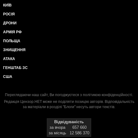
КИЇВ
РОСІЯ
ДРОНИ
АРМІЯ РФ
ПОЛЬЩА
ЗНИЩЕННЯ
АТАКА
ГЕНШТАБ ЗС
США
Переглядаючи наш сайт, Ви погоджуєтеся з
політикою конфіденційності
.
Редакція Цензор.НЕТ може не поділяти позицію авторів. Відповідальність
за матеріали в розділі "Блоги" несуть автори текстів.
Відвідуваність
за вчора
657 660
за місяць
12 586 370