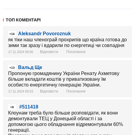
ТОП КОМЕНТАРІ
Aleksandr Povoroznuk
+16
як тіки наш членограй прохрипів що країна готова до
зими так зразу і вдарили по єнергетиці чи совпадіня
Відповісти
Посилання
17.11.2024 09:56
Вальд Ще
+13
Пропоную громадянину України Ренату Ахметову
більше вкладати коштів у приватизовану їм
особисто енергетичну генерацію України.
Відповісти
Посилання
17.11.2024 09:53
​‌‍‎‏ ​‌‍‎‏ #511418
+8
Клоунам треба було більше розповідати, як вони
демонтували ТЕЦ у Донецькій області і за
допомогою цього обладнання відремонтували 60%
генерації.