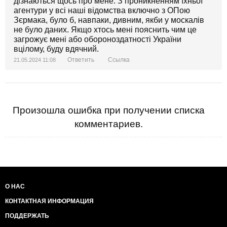
дізнаються щось про мене. З проникненням їхньої
агентури у всі наші відомства включно з ОПою
Зєрмака, було б, навпаки, дивним, якби у москалів
не було даних. Якщо хтось мені пояснить чим це
загрожує мені або обороноздатності України
вцілому, буду вдячний.
Ответить
Ссылка
21.05.2024 11:08
Произошла ошибка при получении списка
комментариев.
О НАС
КОНТАКТНАЯ ИНФОРМАЦИЯ
ПОДДЕРЖАТЬ