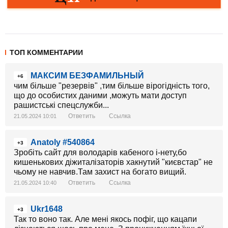
ТОП КОММЕНТАРИИ
МАКСИМ БЕЗФАМИЛЬНЫЙ
+6
чим більше "резервів" ,тим більше вірогідність того,
що до особистих даними ,можуть мати доступ
рашистські спецслужби...
Ответить
Ссылка
21.05.2024 10:01
Anatoly #540864
+3
Зробіть сайт для володарів кабеного і-нету,бо
кишенькових діжиталізаторів хакнутий "києвстар" не
чьому не навчив.Там захист на богато вищий.
Ответить
Ссылка
21.05.2024 10:40
Ukr1648
+3
Так то воно так. Але мені якось пофіг, що кацапи