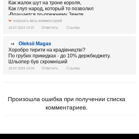
Как жалок шут на троне короля,
Как глуп народ, который то позволил
-Вращается по-прежнему Земля
Ну а народ - народ наш шут уволил..."
показать весь комментарий
"Как жалок шут, на троне короля,
Ответить
Ссылка
18.07.2024 14:07
Как глуп народ, который то позволил"...
Oleksii Magas
Роберт Бенс, шотландский поэт XVIII века
+4
Хоробро тирити на крадівництві?
По грубих прикидках - до 10% держбюджету.
Шльопер був скромніший
Ответить
Ссылка
18.07.2024 14:04
Произошла ошибка при получении списка
комментариев.