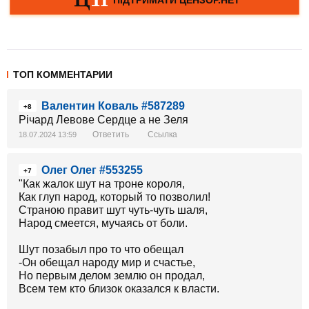
ТОП КОММЕНТАРИИ
Валентин Коваль #587289
+8
Річард Левове Сердце а не Зеля
Ответить
Ссылка
18.07.2024 13:59
Олег Олег #553255
+7
"Как жалок шут на троне короля,
Как глуп народ, который то позволил!
Страною правит шут чуть-чуть шаля,
Народ смеется, мучаясь от боли.
Шут позабыл про то что обещал
-Он обещал народу мир и счастье,
Но первым делом землю он продал,
Всем тем кто близок оказался к власти.