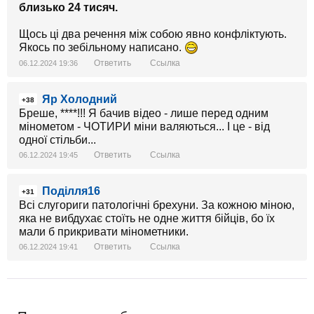
близько 24 тисяч.
Щось ці два речення між собою явно конфліктують.
Якось по зебільному написано.
Ответить
Ссылка
06.12.2024 19:36
Яр Холодний
+38
Бреше, ****!!! Я бачив відео - лише перед одним
мінометом - ЧОТИРИ міни валяються... І це - від
одної стільби...
Ответить
Ссылка
06.12.2024 19:45
Поділля16
+31
Всі слугориги патологічні брехуни. За кожною міною,
яка не вибдухає стоїть не одне життя бійців, бо їх
мали б прикривати мінометники.
Ответить
Ссылка
06.12.2024 19:41