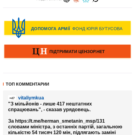
ТОП КОММЕНТАРИИ
vitaliymkua
+47
"З мільйонів - лише 417 нештатних
спрацювань", - сказав урядовець.
За https://t.me/herman_smetanin_msp/131
словами міністра, з останніх партій, загальною
кількістю 54 тисяч 120 мін, підлягають заміні