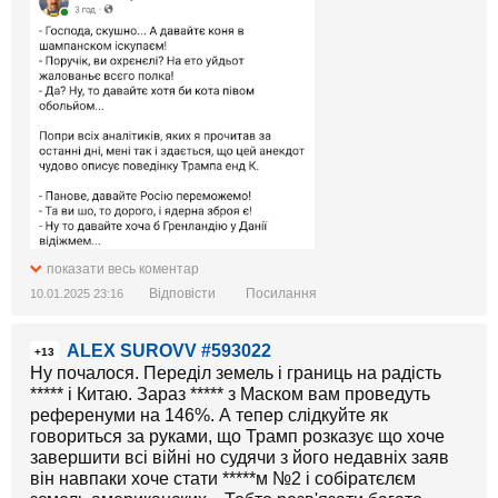
показати весь коментар
Відповісти
Посилання
10.01.2025 23:16
ALEX SUROVV #593022
+13
Ну почалося. Переділ земель і границь на радість
***** і Китаю. Зараз ***** з Маском вам проведуть
референуми на 146%. А тепер слідкуйте як
говориться за руками, що Трамп розказує що хоче
завершити всі війні но судячи з його недавніх заяв
він навпаки хоче стати *****м №2 і собіратєлєм