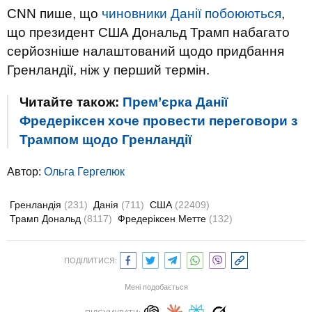
CNN пише, що
чиновники Данії побоюються
,
що президент США Дональд Трамп набагато
серйозніше налаштований щодо придбання
Гренландії, ніж у перший термін.
Читайте також:
Прем’єрка Данії
Фредеріксен хоче провести переговори з
Трампом щодо Гренландії
Автор:
Ольга Гергелюк
Гренландія
(231)
Данія
(711)
США
(22409)
Трамп Дональд
(8117)
Фредеріксен Метте
(132)
ПОДІЛИТИСЯ:
Мені подобається