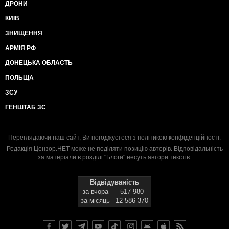
ДРОНИ
КИЇВ
ЗНИЩЕННЯ
АРМІЯ РФ
ДОНЕЦЬКА ОБЛАСТЬ
ПОЛЬЩА
ЗСУ
ГЕНШТАБ ЗС
Переглядаючи наш сайт, Ви погоджуєтеся з
політикою конфіденційності
.
Редакція Цензор.НЕТ може не поділяти позицію авторів. Відповідальність
за матеріали в розділі "Блоги" несуть автори текстів.
Відвідуваність
за вчора
517 980
за місяць
12 586 370