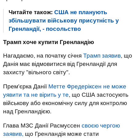
Читайте також:
США не планують
збільшувати військову присутність у
Гренландії, - посольство
Трамп хоче купити Гренландію
Нагадаємо, на початку січня
Трамп заявив
, що
Данія має відмовитися від Гренландії для
захисту "вільного світу".
Прем'єрка Данії
Метте Фредеріксен не може
уявити та не вірить у те
, що США застосують
військову або економічну силу для контролю
над Гренландією.
Глава МЗС Данії Расмуссен
своєю чергою
заявив,
що Гренландія може стати