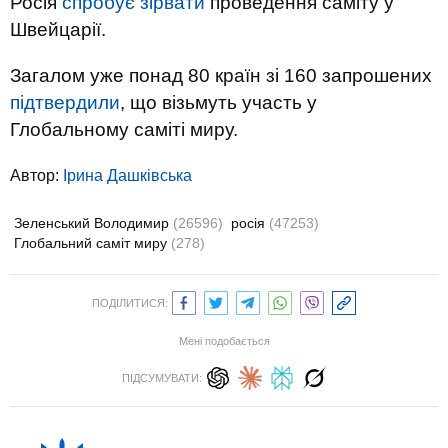
Росія
спробує зірвати
проведення саміту у
Швейцарії.
Загалом уже понад 80 країн зі 160 запрошених
підтвердили
, що візьмуть участь у
Глобальному саміті миру.
Автор:
Ірина Дашківська
Зеленський Володимир
(26596)
росія
(47253)
Глобальний саміт миру
(278)
ПОДІЛИТИСЯ:
Мені подобається
ПІДСУМУВАТИ: