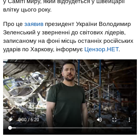
у Саміті миру, який відбудеться у Швейцарії
влітку цього року.
Про це
заявив
президент України Володимир
Зеленський у зверненні до світових лідерів,
записаному на фоні місць останніх російських
ударів по Харкову, інформує
Цензор.НЕТ
.