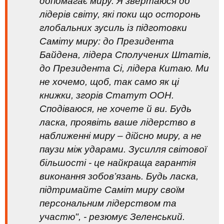
допомагає миру. Я звертаюся до
лідерів світу, які поки що осторонь
глобальних зусиль із підготовки
Саміту миру: до Президента
Байдена, лідера Сполучених Штатів,
до Президента Сі, лідера Китаю. Ми
не хочемо, щоб, так само як ці
книжки, згорів Статут ООН.
Сподіваюся, не хочете й ви. Будь
ласка, проявіть ваше лідерство в
наближенні миру – дійсно миру, а не
паузи між ударами. Зусилля світової
більшості - це найкраща гарантія
виконання зобов’язань. Будь ласка,
підтримайте Саміт миру своїм
персональним лідерством та
участю", - резюмує Зеленський.