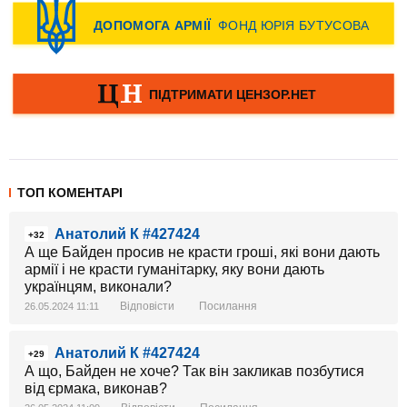
ТОП КОМЕНТАРІ
Анатолий К #427424
+32
А ще Байден просив не красти гроші, які вони дають
армії і не красти гуманітарку, яку вони дають
українцям, виконали?
Відповісти
Посилання
26.05.2024 11:11
Анатолий К #427424
+29
А що, Байден не хоче? Так він закликав позбутися
від єрмака, виконав?