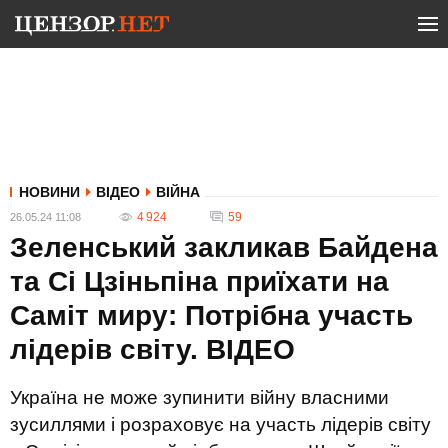
НОВИНИ
ВІДЕО
ВІЙНА
4 924
59
26.05.24 11:08
Зеленський закликав Байдена
та Сі Цзіньпіна приїхати на
Саміт миру: Потрібна участь
лідерів світу. ВIДЕО
Україна не може зупинити війну власними
зусиллями і розраховує на участь лідерів світу