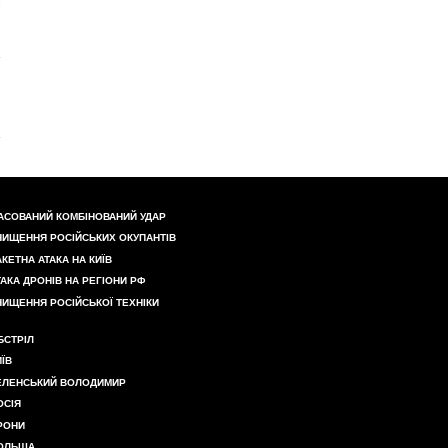
АСОВАНИЙ КОМБІНОВАНИЙ УДАР
НИЩЕННЯ РОСІЙСЬКИХ ОКУПАНТІВ
АКЕТНА АТАКА НА КИЇВ
ТАКА ДРОНІВ НА РЕГІОНИ РФ
НИЩЕННЯ РОСІЙСЬКОЇ ТЕХНІКИ
БСТРІЛ
ИЇВ
ЕЛЕНСЬКИЙ ВОЛОДИМИР
ОСІЯ
РОНИ
ОЛЬЩА