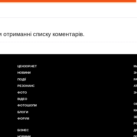
 отриманні списку коментарів.
ЦЕНЗОР.НЕТ
М
НОВИНИ
З
ПОДІЇ
Р
РЕЗОНАНС
А
ФОТО
З
ВІДЕО
О
ФОТОШОПИ
К
БЛОГИ
З
ФОРУМ
Р
БІЗНЕС
Д
НОВИНИ
П