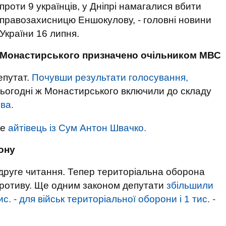
проти 9 українців, у Дніпрі намагалися вбити
правозахисницю Еншокулову, - головні новини
України 16 липня.
Монастирського призначено очільником МВС
епутат.
Почувши результати голосування,
Сьогодні ж Монастирського включили до складу
ва.
де
айтівець із Сум Антон Швачко.
ону
друге читання. Тепер територіальна оборона
противу. Ще одним законом депутати
збільшили
ис. - для військ територіальної оборони і 1 тис. -