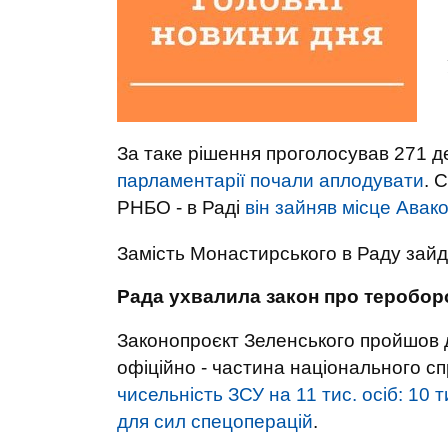
За таке рішення проголосував 271 д
парламентарії почали аплодувати
. 
РНБО - в Раді
він зайняв місце Авако
Замість Монастирського в Раду зай
Рада ухвалила закон про теробор
Законопроєкт Зеленського пройшов 
офіційно - частина національного с
чисельність ЗСУ на 11 тис. осіб: 10 т
для сил спецоперацій
.