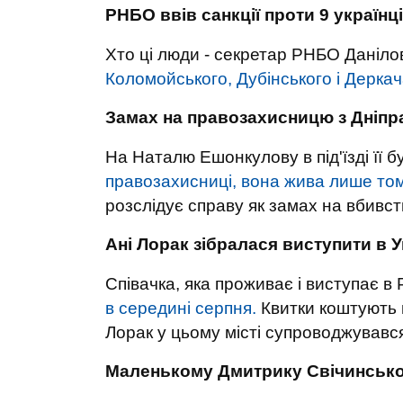
РНБО ввів санкції проти 9 українц
Хто ці люди - секретар РНБО Данілов
Коломойського, Дубінського і Деркач
Замах на правозахисницю з Дніп
На Наталю Ешонкулову в під'їзді її б
правозахисниці, вона жива лише тому
розслідує справу як замах на вбивст
Ані Лорак зібралася виступити в У
Співачка, яка проживає і виступає в
в середині серпня.
Квитки коштують в
Лорак у цьому місті супроводжувався
Маленькому Дмитрику Свічинськом