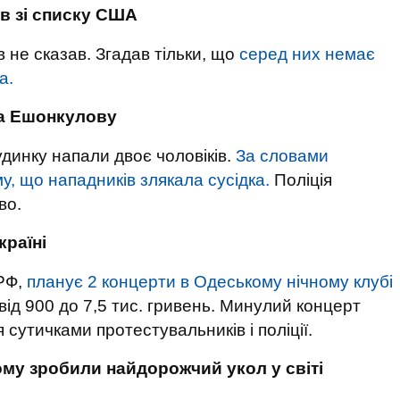
ів зі списку США
 не сказав. Згадав тільки, що
серед них немає
а.
ра Ешонкулову
удинку напали двоє чоловіків.
За словами
, що нападників злякала сусідка.
Поліція
во.
країні
 РФ,
планує 2 концерти в Одеському нічному клубі
ід 900 до 7,5 тис. гривень. Минулий концерт
 сутичками протестувальників і поліції.
у зробили найдорожчий укол у світі