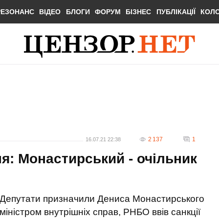
РЕЗОНАНС
ВІДЕО
БЛОГИ
ФОРУМ
БІЗНЕС
ПУБЛІКАЦІЇ
КОЛ
2 137
1
16.07.21 22:38
я: Монастирський - очільник
Депутати призначили Дениса Монастирського
міністром внутрішніх справ, РНБО ввів санкції