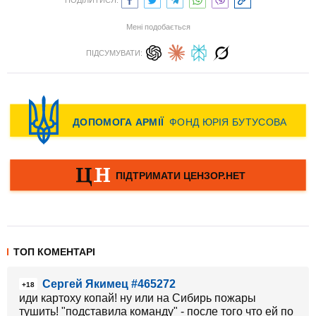
ПОДІЛИТИСЯ:
Мені подобається
ПІДСУМУВАТИ:
ТОП КОМЕНТАРІ
Сергей Якимец #465272
+18
иди картоху копай! ну или на Сибирь пожары
тушить! "подставила команду" - после того что ей по