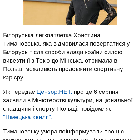
Білоруська легкоатлетка Христина
Тимановська, яка відмовилася повертатися у
Білорусь після спроби влади країни силою
вивезти її з Токіо до Мінська, отримала в
Польщі можливість продовжити спортивну
кар'єру.
Як передає
Цензор.НЕТ,
про це 6 серпня
заявили в Міністерстві культури, національної
спадщини і спорту Польщі, повідомляє
"Німецька хвиля".
Тимановську учора поінформували про цю
можливість та наявні варіанти. Цього тижня у