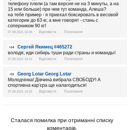
телефону плели (а там версия не на 3 минуты, а на
15 или больше) при чем тут команда, Алеша?
на тебе пример - я приехал боксировать в весовой
категории до 63 кг, а мне говорят - стань с
соперником 90 кг!
Відповісти
Посилання
07.08.2021 19:08
Сергей Якимец #465272
+14
володя, иди сибирь туши ради страны и команды!
Відповісти
Посилання
07.08.2021 19:13
Georg Lotar Georg Lotar
+11
Молодчінка! Дівчина вибрала СВОБОДУ! А
спортивна кар'єра ще налагодиться!
Відповісти
Посилання
07.08.2021 19:15
Сталася помилка при отриманні списку
коментарів.