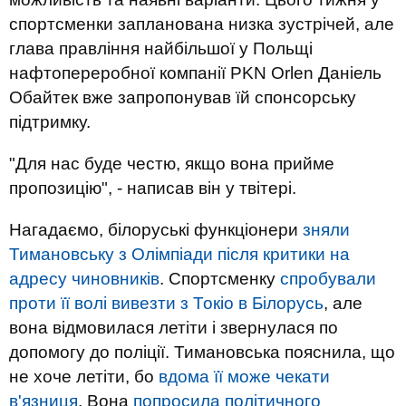
спортсменки запланована низка зустрічей, але
глава правління найбільшої у Польщі
нафтопереробної компанії PKN Orlen Даніель
Обайтек вже запропонував їй спонсорську
підтримку.
"Для нас буде честю, якщо вона прийме
пропозицію", - написав він у твітері.
Нагадаємо, білоруські функціонери
зняли
Тимановську з Олімпіади після критики на
адресу чиновників
. Спортсменку
спробували
проти її волі вивезти з Токіо в Білорусь
, але
вона відмовилася летіти і звернулася по
допомогу до поліції. Тимановська пояснила, що
не хоче летіти, бо
вдома її може чекати
в'язниця
. Вона
попросила політичного