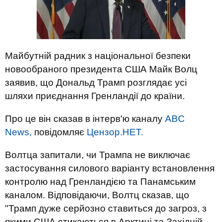
Майбутній радник з національної безпеки
новообраного президента США Майк Волц
заявив, що Дональд Трамп розглядає усі
шляхи приєднання Гренландії до країни.
Про це він сказав в інтерв'ю каналу
ABC
News,
повідомляє
Цензор.НЕТ.
Волтца запитали, чи Трампа не виключає
застосування силового варіанту встановлення
контролю над Гренландією та Панамським
каналом. Відповідаючи, Волтц сказав, що
"Трамп дуже серйозно ставиться до загроз, з
якими США стикаються в Арктиці та Західній