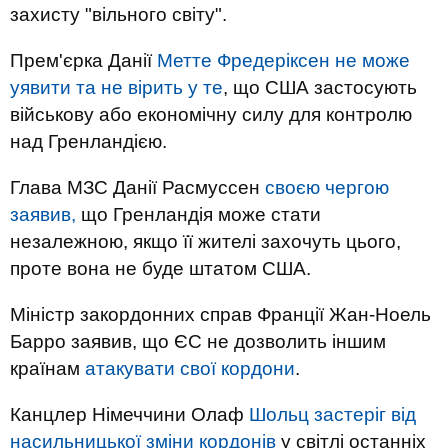
захисту "вільного світу".
Прем'єрка Данії
Метте Фредеріксен не може
уявити та не вірить у те
, що США застосують
військову або економічну силу для контролю
над Гренландією.
Глава МЗС Данії Расмуссен
своєю чергою
заявив,
що Гренландія може стати
незалежною, якщо її жителі захочуть цього,
проте вона не буде штатом США.
Міністр закордонних справ Франції Жан-Ноель
Барро заявив, що ЄС не дозволить іншим
країнам
атакувати свої кордони
.
Канцлер Німеччини Олаф
Шольц застеріг від
насильницької зміни кордонів
у світлі останніх