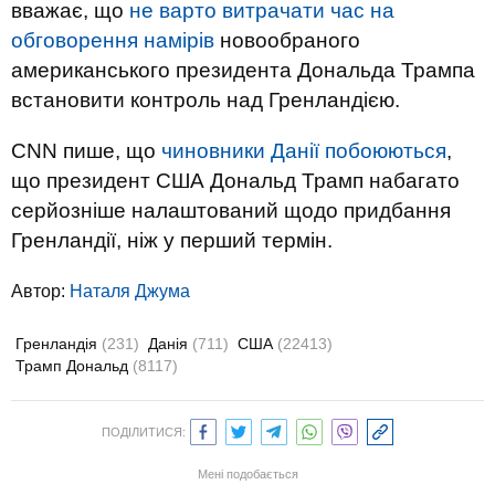
вважає, що
не варто витрачати час на
обговорення намірів
новообраного
американського президента Дональда Трампа
встановити контроль над Гренландією.
CNN пише, що
чиновники Данії побоюються
,
що президент США Дональд Трамп набагато
серйозніше налаштований щодо придбання
Гренландії, ніж у перший термін.
Автор:
Наталя Джума
Гренландія
(231)
Данія
(711)
США
(22413)
Трамп Дональд
(8117)
ПОДІЛИТИСЯ:
Мені подобається