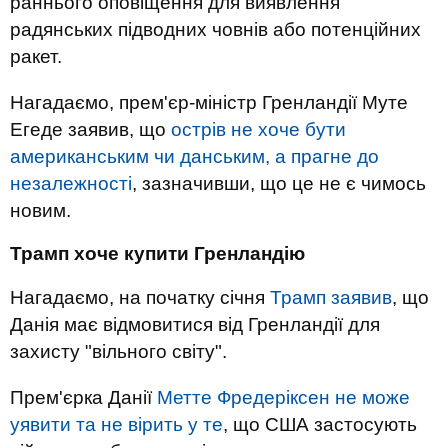
раннього оповіщення для виявлення
радянських підводних човнів або потенційних
ракет.
Нагадаємо, прем'єр-міністр Гренландії Муте
Егеде заявив, що
острів не хоче бути
американським чи данським, а прагне до
незалежності
, зазначивши, що це не є чимось
новим.
Трамп хоче купити Гренландію
Нагадаємо, на початку січня
Трамп заявив
, що
Данія має відмовитися від Гренландії для
захисту "вільного світу".
Прем'єрка Данії
Метте Фредеріксен не може
уявити та не вірить у те
, що США застосують