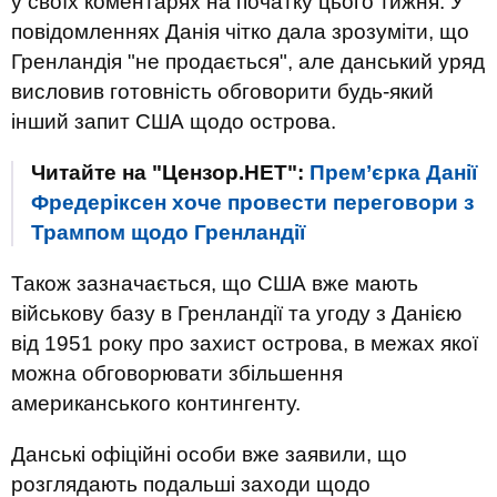
у своїх коментарях на початку цього тижня. У
повідомленнях Данія чітко дала зрозуміти, що
Гренландія "не продається", але данський уряд
висловив готовність обговорити будь-який
інший запит США щодо острова.
Читайте на "Цензор.НЕТ":
Прем’єрка Данії
Фредеріксен хоче провести переговори з
Трампом щодо Гренландії
Також зазначається, що США вже мають
військову базу в Гренландії та угоду з Данією
від 1951 року про захист острова, в межах якої
можна обговорювати збільшення
американського контингенту.
Данські офіційні особи вже заявили, що
розглядають подальші заходи щодо