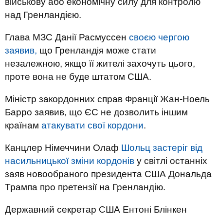
військову або економічну силу для контролю
над Гренландією.
Глава МЗС Данії Расмуссен
своєю чергою
заявив,
що Гренландія може стати
незалежною, якщо її жителі захочуть цього,
проте вона не буде штатом США.
Міністр закордонних справ Франції Жан-Ноель
Барро заявив, що ЄС не дозволить іншим
країнам
атакувати свої кордони
.
Канцлер Німеччини Олаф
Шольц застеріг від
насильницької зміни кордонів
у світлі останніх
заяв новообраного президента США Дональда
Трампа про претензії на Гренландію.
Державний секретар США Ентоні Блінкен