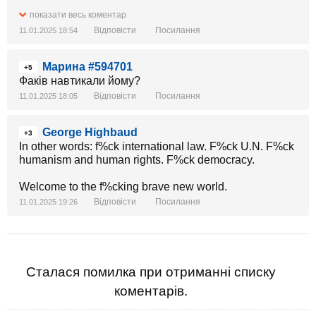
показати весь коментар
Відповісти
Посилання
11.01.2025 18:54
Марина #594701
+5
Факів навтикали йому?
Відповісти
Посилання
11.01.2025 18:05
George Highbaud
+3
In other words: f%ck international law. F%ck U.N. F%ck
humanism and human rights. F%ck democracy.
Welcome to the f%cking brave new world.
Відповісти
Посилання
11.01.2025 19:26
Сталася помилка при отриманні списку
коментарів.