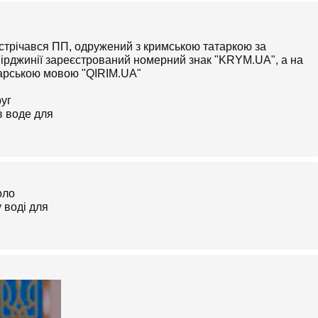
зустрічався ПП, одружений з кримською татаркою за
Вірджинії зареєстрований номерний знак "KRYM.UA", а на
тарською мовою "QIRIM.UA"