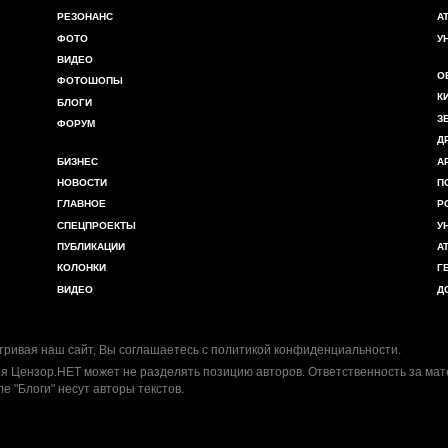
РЕЗОНАНС
А
ФОТО
У
ВИДЕО
О
ФОТОШОПЫ
К
БЛОГИ
З
ФОРУМ
Д
БИЗНЕС
А
НОВОСТИ
П
ГЛАВНОЕ
Р
СПЕЦПРОЕКТЫ
У
ПУБЛИКАЦИИ
А
КОЛОНКИ
Г
ВИДЕО
Д
ривая наш сайт, Вы соглашаетесь с
политикой конфиденциальности
.
я Цензор.НЕТ может не разделять позицию авторов. Ответственность за ма
ле "Блоги" несут авторы текстов.