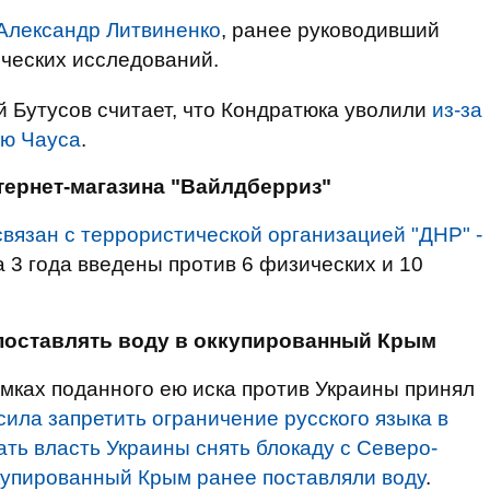
Александр Литвиненко
, ранее руководивший
ческих исследований.
 Бутусов считает, что Кондратюка уволили
из-за
ию Чауса
.
тернет-магазина "Вайлдберриз"
связан с террористической организацией "ДНР" -
а 3 года введены против 6 физических и 10
 поставлять воду в оккупированный Крым
мках поданного ею иска против Украины принял
сила запретить ограничение русского языка в
ать власть Украины снять блокаду с Северо-
ккупированный Крым ранее поставляли воду
.