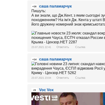
саша паламарчук
+16
Пишуть:
А ви знали, що Дж.Кент, з яким сьогодні 
походженням? На ім'я Дж. Кента у штаті 
його дружину номерний знак кримськота
Ответить
Ссылка
23.07.2021 22:41
саша паламарчук
+14
Ответить
Ссылка
23.07.2021 23:04
Voc Vox
+5