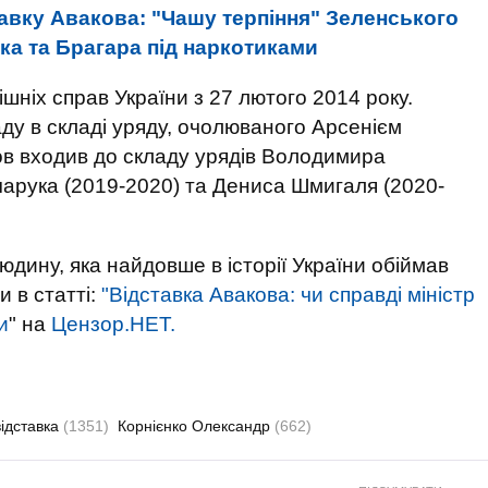
авку Авакова: "Чашу терпіння" Зеленського
а та Брагара під наркотиками
шніх справ України з 27 лютого 2014 року.
ду в складі уряду, очолюваного Арсенієм
ов входив до складу урядів Володимира
чарука (2019-2020) та Дениса Шмигаля (2020-
юдину, яка найдовше в історії України обіймав
и в статті:
"Відставка Авакова: чи справді міністр
и
" на
Цензор.НЕТ.
відставка
(1351)
Корнієнко Олександр
(662)