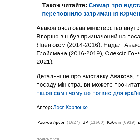
Також читайте:
Сюмар про відст
переповнило затримання Юрченк
Аваков очолював міністерство внутрі
Вперше він був призначений на поса
Яценюком (2014-2016). Надалі Авак
Гройсмана (2016-2019), Олексія Гон
2021).
Детальніше про відставку Авакова, л
посаду міністра, ви можете прочитат
пішов сам і чому це погано для країн
Автор:
Леся Карпенко
Аваков Арсен
(1627)
ВР
(11560)
Кабмін
(6919)
ПОДІЛИТИСЯ: