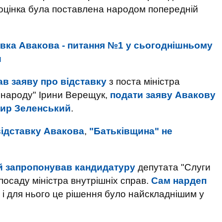
 оцінка була поставлена ​​народом попередній
авка Авакова - питання №1 у сьогоднішньому
и
в заяву про відставку
з поста міністра
и народу" Ірини Верещук,
подати заяву Авакову
ир Зеленський
.
відставку Авакова
,
"Батьківщина" не
 запропонував кандидатуру
депутата "Слуги
осаду міністра внутрішніх справ.
Сам нардеп
 і для нього це рішення було найскладнішим у