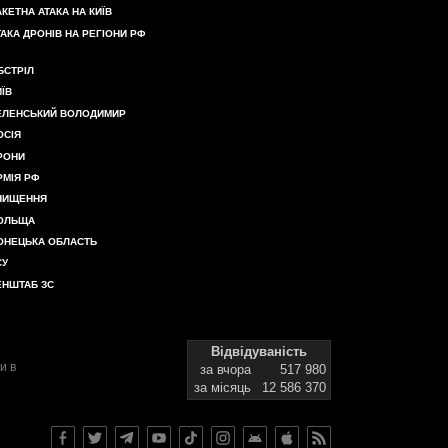
АКЕТНА АТАКА НА КИЇВ
ТАКА ДРОНІВ НА РЕГІОНИ РФ
БСТРІЛ
ИЇВ
ЕЛЕНСЬКИЙ ВОЛОДИМИР
ОСІЯ
РОНИ
РМІЯ РФ
НИЩЕННЯ
ОЛЬЩА
ОНЕЦЬКА ОБЛАСТЬ
СУ
ЕНШТАБ ЗС
Відвідуваність
и в
за вчора
517 980
за місяць
12 586 370