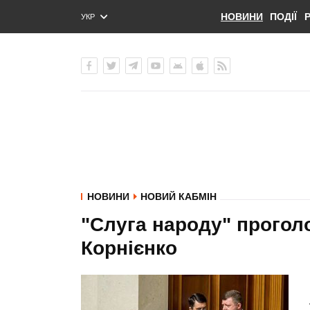
НОВИНИ
ПОДІЇ
УКР
ENG
РУС
НОВИНИ
НОВИЙ КАБМІН
"Слуга народу" проголо
Корнієнко