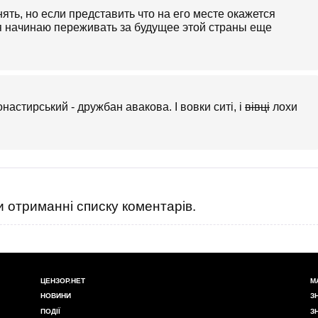
ять, но если представить что на его месте окажется
 я начинаю переживать за будущее этой страны еще
настирський - дружбан авакова. І вовки ситі, і
вівці
лохи
 отриманні списку коментарів.
ЦЕНЗОР.НЕТ
М
НОВИНИ
З
ПОДІЇ
З