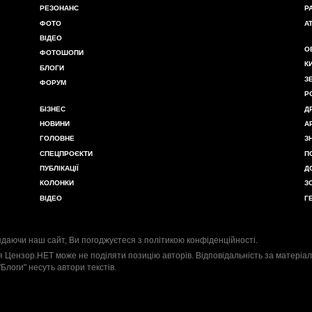
РЕЗОНАНС
Р
ФОТО
А
ВІДЕО
О
ФОТОШОПИ
К
БЛОГИ
З
ФОРУМ
Р
БІЗНЕС
Д
НОВИНИ
А
ГОЛОВНЕ
З
СПЕЦПРОЄКТИ
П
ПУБЛІКАЦІЇ
Д
КОЛОНКИ
З
ВІДЕО
Г
даючи наш сайт, Ви погоджуєтеся з
політикою конфіденційності
.
я Цензор.НЕТ може не поділяти позицію авторів. Відповідальність за матеріал
"Блоги" несуть автори текстів.