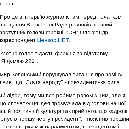
справ.
Про це в інтерв'ю журналістам перед початком
засідання Верховної Ради розповів перший
заступник голови фракції "СН" Олександр
 кореспондент
Цензор.НЕТ.
кретно голосів дасть фракція за відставку
. Я думаю 226".
мир Зеленський порушував питання про заміну
аявив, що "Слуга народу" - президентська сила.
й лідер, тому ми все робимо разом з ним, але я
 що спочатку ця ідея прозвучала від голови нашої
ашій політичній культурі так прийнято, що кадрові
понує в першу чергу президент", - пояснив перши
о саме сварки між парламентом, президентом і