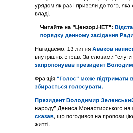
урядом як раз і привели до того, яка
владі.
Читайте на "Цензор.НЕТ":
Відст
порядку денному засідання Рад
Нагадаємо, 13 липня
Аваков написа
внутрішніх справ. За словами "слуг
запропонував президент Володим
Фракція
"Голос" може підтримати 
збирається голосувати.
Президент Володимир Зеленський
народу" Дениса Монастирського на п
сказав
, що погодився на пропозицію
житті.