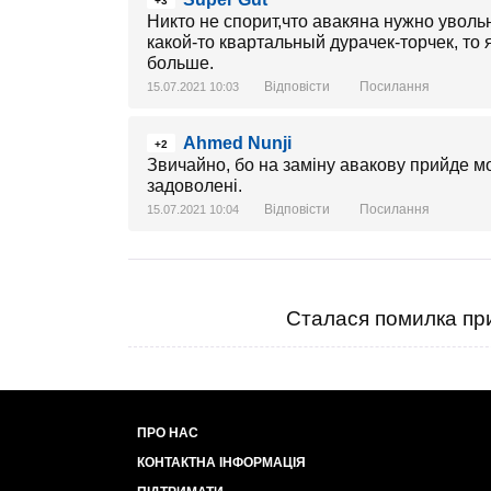
+3
Никто не спорит,что авакяна нужно увольн
какой-то квартальный дурачек-торчек, то
больше.
Відповісти
Посилання
15.07.2021 10:03
Ahmed Nunji
+2
Звичайно, бо на заміну авакову прийде мо
задоволені.
Відповісти
Посилання
15.07.2021 10:04
Сталася помилка при
ПРО НАС
КОНТАКТНА ІНФОРМАЦІЯ