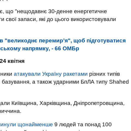
жає, що "нещодавнє 30-денне енергетичне
и свої запаси, які до цього використовували
в "великоднє перемир’я", щоб підготуватися
ському напрямку, - 66 ОМБр
24 квітня
рбники
атакували Україну ракетами
різних типів
о базування, а також ударними БпЛА типу Shahed
дали Київщина, Харківщина, Дніпропетровщина,
ниччина.
гинули щонайменше
9 людей та понад 100