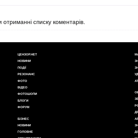
 отриманні списку коментарів.
ЦЕНЗОР.НЕТ
М
НОВИНИ
З
ПОДІЇ
З
РЕЗОНАНС
У
ФОТО
А
ВІДЕО
О
ФОТОШОПИ
З
БЛОГИ
Р
ФОРУМ
Д
БІЗНЕС
А
НОВИНИ
З
ГОЛОВНЕ
Д