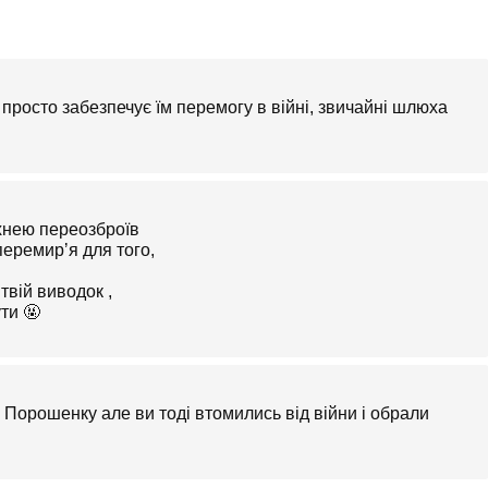
просто забезпечує їм перемогу в війні, звичайні шлюха
хнею переозброїв
 перемирʼя для того,
 твій виводок ,
ути 🤬
 Порошенку але ви тоді втомились від війни і обрали