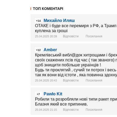
ТОП КОМЕНТАРІ
Михайло Иляш
+14
ОТАКЕ і буде все перемиря з РФ, а Трамп 
куплена за гроші
Відповісти
Посилання
25.04.2025 20:39
Amber
+12
Кремлівський вибл@док хитрощами і бре
своїх скажених псів під час ( так званого)
щоб знищити побільше украінців !
Будь ти проклятий , сучий ти потрох і весь
так як вони від істоти , яка повинна здохн
Відповісти
Посилання
25.04.2025 20:43
Pawlo Kit
+7
Робили та розробляли нові типи ракет при
Блазня який все припинив.
Відповісти
Посилання
25.04.2025 21:15