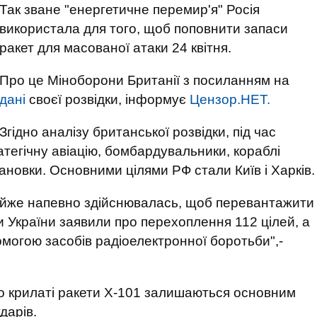
Так зване "енергетичне перемир'я" Росія
використала для того, щоб поповнити запаси
ракет для масованої атаки 24 квітня.
Про це Міноборони Британії з посиланням на
дані
своєї розвідки, інформує
Цензор.НЕТ.
Згідно аналізу британської розвідки, під час
тегічну авіацію, бомбардувальники, кораблі
ановки. Основними цілями РФ стали Київ і Харків.
майже напевно здійснювалась, щоб перевантажити
и України заявили про перехоплення 112 цілей, а
могою засобів радіоелектронної боротьби",-
о крилаті ракети Х-101 залишаються основним
дарів.