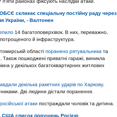
У п'яти районах фіксують наслідки атаки.
ОБСЄ скликає спеціальну постійну раду через
я України, - Валтонен
епило
14 багатоповерхівок. В них, переважно,
 потрощеного й інфраструктура.
томирській області
поранено рятувальника
та
 Також пошкоджені приватні гаражі, виникла
ікна у декількох багатоквартирних житлових
завдали декілька ракетних ударів по Харкову
.
тниками. Дві людини дістали поранення.
російської атаки
постраждали чоловік та дитина.
а США список порушень Росією