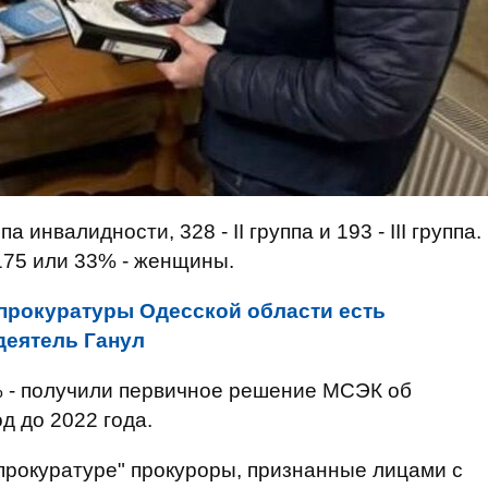
 инвалидности, 328 - ІІ группа и 193 - ІІІ группа.
175 или 33% - женщины.
 прокуратуры Одесской области есть
деятель Ганул
% - получили первичное решение МСЭК об
д до 2022 года.
О прокуратуре" прокуроры, признанные лицами с