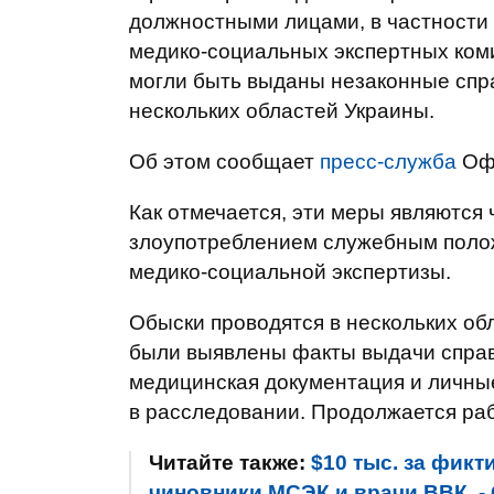
должностными лицами, в частности 
медико-социальных экспертных коми
могли быть выданы незаконные спра
нескольких областей Украины.
Об этом сообщает
пресс-служба
Офи
Как отмечается, эти меры являются
злоупотреблением служебным полож
медико-социальной экспертизы.
Обыски проводятся в нескольких об
были выявлены факты выдачи справ
медицинская документация и личные
в расследовании. Продолжается раб
Читайте также:
$10 тыс. за фик
чиновники МСЭК и врачи ВВК, -