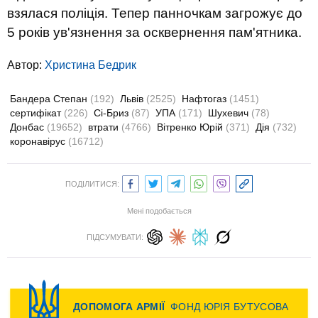
взялася поліція. Тепер панночкам загрожує до
5 років ув'язнення за осквернення пам'ятника.
Автор:
Христина Бедрик
Бандера Степан
(192)
Львів
(2525)
Нафтогаз
(1451)
сертифікат
(226)
Сі-Бриз
(87)
УПА
(171)
Шухевич
(78)
Донбас
(19652)
втрати
(4766)
Вітренко Юрій
(371)
Дія
(732)
коронавірус
(16712)
ПОДІЛИТИСЯ:
Мені подобається
ПІДСУМУВАТИ: