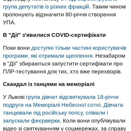
група депутатів із різних фракцій.
Таким чином
пропонують відзначити 80-річчя створення
УПА.
В "Дії" з'явилися COVID-сертифікати
Поки вони
доступні тільки частині користувачів
програми, які отримали щеплення.
Незабаром
в "Дії" збираються запустити сертифікати про
ПЛР-тестування для тих, хто вже перехворів.
Скандал із танцями на меморіалі
У Львові
група дівчат відсвяткувала 18-річчя
подруги на Меморіалі Небесної сотні. Дівчата
танцювали під російську попсу, співали і
запускали феєрверки
. Коли вони опублікували
відео зі святкуванням у соцмережах, за справу