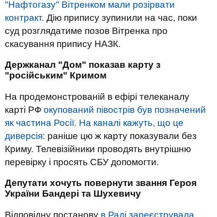
"Нафтогазу" Вітренком мали розірвати
контракт.
Дію припису зупинили на час, поки
суд розглядатиме позов Вітренка про
скасування припису НАЗК.
Держканал "Дом" показав карту з
"російським" Кримом
На продемонстрованій в ефірі телеканалу
карті РФ
окупований півострів був позначений
як частина Росії. На каналі кажуть, що це
диверсія:
раніше цю ж карту показували без
Криму. Телевізійники проводять внутрішню
перевірку і просять СБУ допомогти.
Депутати хочуть повернути звання Героя
України Бандері та Шухевичу
Відповідну постанову
в Раді зареєструвала