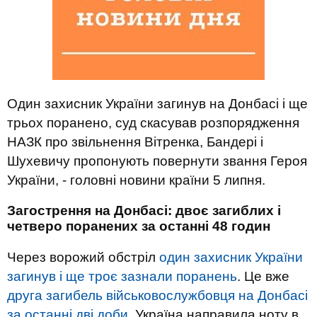
Один захисник України загинув на Донбасі і ще
трьох поранено, суд скасував розпорядження
НАЗК про звільнення Вітренка, Бандері і
Шухевичу пропонують повернути звання Героя
України, - головні новини країни 5 липня.
Загострення на Донбасі: двоє загиблих і
четверо поранених за останні 48 годин
Через ворожий обстріл
один захисник України
загинув і ще троє зазнали поранень
. Це вже
друга загибель військовослужбовця на Донбасі
за останні дві доби
. Україна направила ноту в