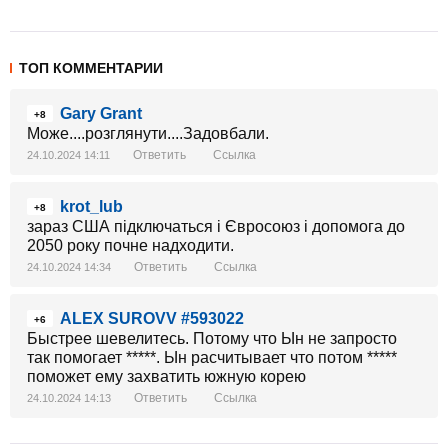
ТОП КОММЕНТАРИИ
Gary Grant
+8
Може....розглянути....Задовбали.
Ответить
Ссылка
24.10.2024 14:11
krot_lub
+8
зараз США підключаться і Євросоюз і допомога до
2050 року почне надходити.
Ответить
Ссылка
24.10.2024 14:34
ALEX SUROVV #593022
+6
Быстрее шевелитесь. Потому что Ын не запросто
так помогает *****. Ын расчитывает что потом *****
поможет ему захватить южную корею
Ответить
Ссылка
24.10.2024 14:13