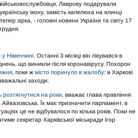
військовослужбовця, Лаврову подарували
українську ікону, замість капелюха на ялинці
тепер зірка, - головні новини України та світу 17
грудня.
 у Німеччині.
Останні 3 місяці він лікувався в
ладнень, що виникли після коронавірусу. Похорон
тижня
, поки ж
місто поринуло в жалобу
: в Харкові
зважальні заходи.
 розтягнутися на роки,
вважає глава правління
 Айвазовська. Їх має призначити парламент, в
туаціях це не відбувалося по кілька років. Поки не
тиме секретар Харківської міськради Ігор