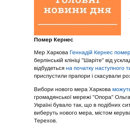
Помер Кернес
Мер Харкова
Геннадій Кернес помер
берлінській клініці "Шаріте" від уск
відбудеться
на початку наступного 
приспустили прапори і скасували ро
Вибори нового мера Харкова
можуть
громадянської мережі "Опора" Ольга
Україні бувало так, що в подібних си
виберуть нового мера, містом керува
Терехов.