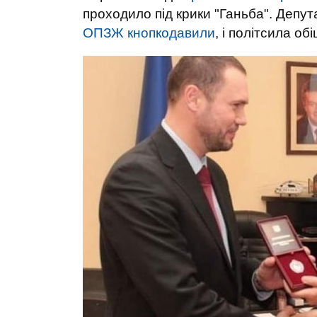
проходило під крики "Ганьба". Депу
ОПЗЖ кнопкодавили
, і політсила о