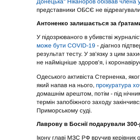
Донецька" Ніканоров обізвав члена 
представники ОБСЄ не відреагували
Антоненко залишається за ґратам
У підозрюваного в убивстві журнал
може бути COVID-19
- діагноз підтв
результат тесту. У зв'язку з цим зах
не найміцніше здоров'я, і ​​коронаві
Одеського активіста Стерненка, яког
який напав на нього,
прокуратура хо
домашнім арештом, потім - під нічн
термін запобіжного заходу закінчивс
Приморському суді.
Лаврову в Боснії подарували 300-
Ікону главі МЗС РФ вручив керівник о