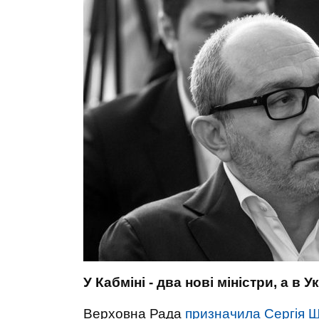
У Кабміні - два нові міністри, а в 
Верховна Рада
призначила Сергія Шк