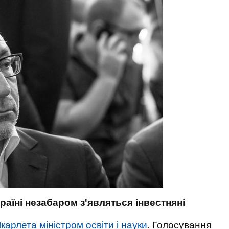
Україні незабаром з'являться інвестняні
арлета міністром освіти і науки
. Голосування