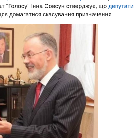
тат "Голосу" Інна Совсун стверджує, що
депутати
біцяє домагатися скасування призначення.