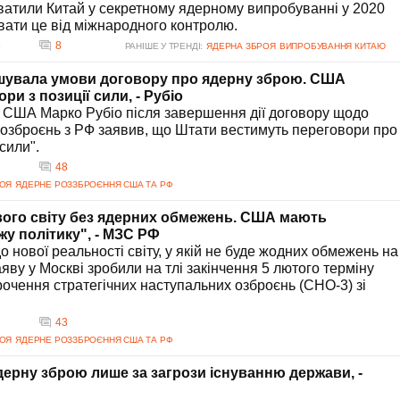
атили Китай у секретному ядерному випробуванні у 2020
овати це від міжнародного контролю.
6
8
РАНІШЕ У ТРЕНДІ:
ЯДЕРНА ЗБРОЯ
ВИПРОБУВАННЯ КИТАЮ
шувала умови договору про ядерну зброю. США
и з позиції сили, - Рубіо
 США Марко Рубіо після завершення дії договору щодо
озброєнь з РФ заявив, що Штати вестимуть переговори про
 сили".
2
48
РОЯ
ЯДЕРНЕ РОЗЗБРОЄННЯ США ТА РФ
ового світу без ядерних обмежень. США мають
у політику", - МЗС РФ
до нової реальності світу, у якій не буде жодних обмежень на
яву у Москві зробили на тлі закінчення 5 лютого терміну
рочення стратегічних наступальних озброєнь (СНО-3) зі
1
43
РОЯ
ЯДЕРНЕ РОЗЗБРОЄННЯ США ТА РФ
дерну зброю лише за загрози існуванню держави, -