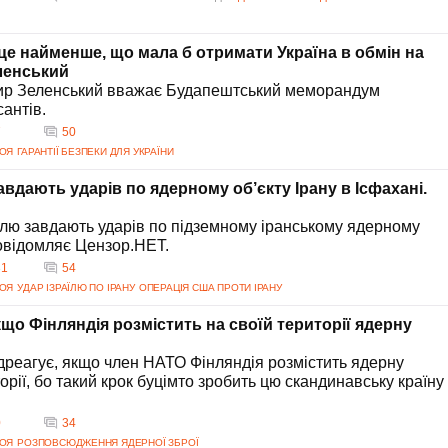
це найменше, що мала б отримати Україна в обмін на
ленський
р Зеленський вважає Будапештський меморандум
антів.
7
50
РОЯ
ГАРАНТІЇ БЕЗПЕКИ ДЛЯ УКРАЇНИ
авдають ударів по ядерному об’єкту Ірану в Ісфахані.
їлю завдають ударів по підземному іранському ядерному
повідомляє Цензор.НЕТ.
31
54
РОЯ
УДАР ІЗРАЇЛЮ ПО ІРАНУ
ОПЕРАЦІЯ США ПРОТИ ІРАНУ
якщо Фінляндія розмістить на своїй території ядерну
ідреагує, якщо член НАТО Фінляндія розмістить ядерну
орії, бо такий крок буцімто зробить цю скандинавську країну
0
34
РОЯ
РОЗПОВСЮДЖЕННЯ ЯДЕРНОЇ ЗБРОЇ