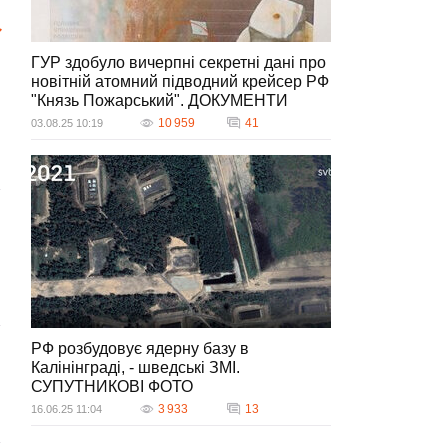
ГУР здобуло вичерпні секретні дані про
новітній атомний підводний крейсер РФ
"Князь Пожарський". ДОКУМЕНТИ
10 959
41
03.08.25 10:19
РФ розбудовує ядерну базу в
Калінінграді, - шведські ЗМІ.
СУПУТНИКОВІ ФОТО
3 933
13
16.06.25 11:04