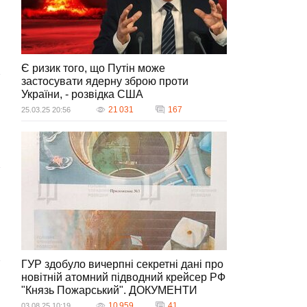
Є ризик того, що Путін може
застосувати ядерну зброю проти
України, - розвідка США
21 031
167
25.03.25 20:56
ГУР здобуло вичерпні секретні дані про
новітній атомний підводний крейсер РФ
"Князь Пожарський". ДОКУМЕНТИ
10 959
41
03.08.25 10:19