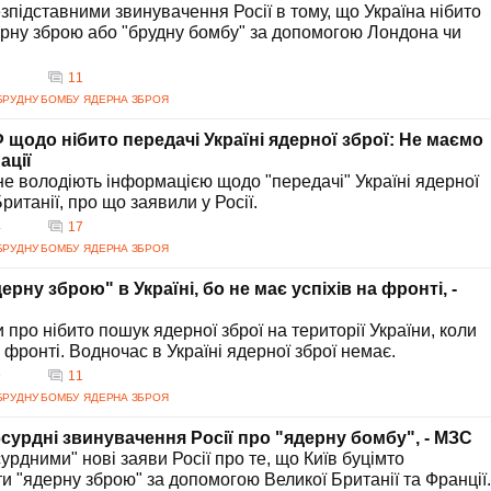
зпідставними звинувачення Росії в тому, що Україна нібито
рну зброю або "брудну бомбу" за допомогою Лондона чи
11
БРУДНУ БОМБУ
ЯДЕРНА ЗБРОЯ
 щодо нібито передачі Україні ядерної зброї: Не маємо
ації
 не володіють інформацією щодо "передачі" Україні ядерної
Британії, про що заявили у Росії.
4
17
БРУДНУ БОМБУ
ЯДЕРНА ЗБРОЯ
рну зброю" в Україні, бо не має успіхів на фронті, -
про нібито пошук ядерної зброї на території України, коли
а фронті. Водночас в Україні ядерної зброї немає.
9
11
БРУДНУ БОМБУ
ЯДЕРНА ЗБРОЯ
бсурдні звинувачення Росії про "ядерну бомбу", - МЗС
урдними" нові заяви Росії про те, що Київ буцімто
и "ядерну зброю" за допомогою Великої Британії та Франції.