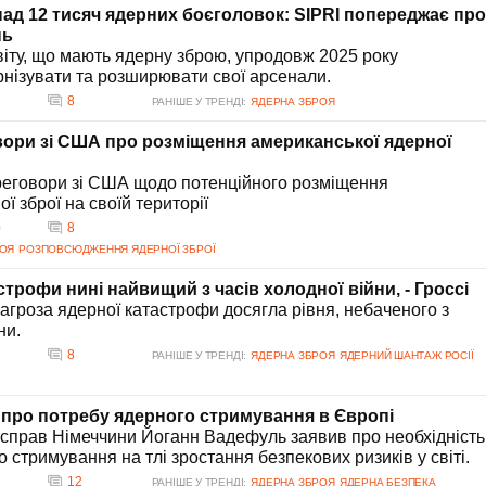
 привести до ескалації в регіоні, активізуючи політичну та військову
онад 12 тисяч ядерних боєголовок: SIPRI попереджає про
ворів для уникнення потенційних конфліктів.
нь
світу, що мають ядерну зброю, упродовж 2025 року
нізувати та розширювати свої арсенали.
8
РАНІШЕ У ТРЕНДІ:
ЯДЕРНА ЗБРОЯ
вори зі США про розміщення американської ядерної
реговори зі США щодо потенційного розміщення
ї зброї на своїй території
0
8
РОЯ
РОЗПОВСЮДЖЕННЯ ЯДЕРНОЇ ЗБРОЇ
строфи нині найвищий з часів холодної війни, - Гроссі
загроза ядерної катастрофи досягла рівня, небаченого з
ни.
2
8
РАНІШЕ У ТРЕНДІ:
ЯДЕРНА ЗБРОЯ
ЯДЕРНИЙ ШАНТАЖ РОСІЇ
 про потребу ядерного стримування в Європі
 справ Німеччини Йоганн Вадефуль заявив про необхідність
стримування на тлі зростання безпекових ризиків у світі.
3
12
РАНІШЕ У ТРЕНДІ:
ЯДЕРНА ЗБРОЯ
ЯДЕРНА БЕЗПЕКА