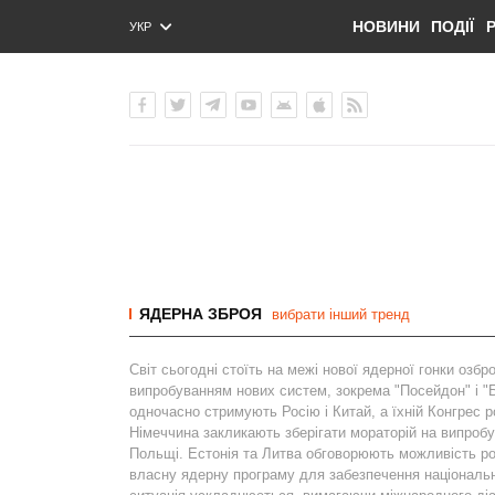
НОВИНИ
ПОДІЇ
УКР
ENG
РУС
ЯДЕРНА ЗБРОЯ
вибрати інший тренд
Світ сьогодні стоїть на межі нової ядерної гонки озбр
випробуванням нових систем, зокрема "Посейдон" і "
одночасно стримують Росію і Китай, а їхній Конгрес 
Німеччина закликають зберігати мораторій на випроб
Польщі. Естонія та Литва обговорюють можливість ро
власну ядерну програму для забезпечення національн