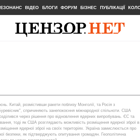
РЕЗОНАНС
ВІДЕО
БЛОГИ
ФОРУМ
БІЗНЕС
ПУБЛІКАЦІЇ
КОЛ
оєнь. Китай, розмістивши ракети поблизу Монголії, та Росія з
Буревісник", спричиняють занепокоєння міжнародної спільноти. США
розділився через рішення про відновлення ядерних випробувань. ЄС та
ування, тоді як США розглядають можливість розміщення ядерної зброї в
зміщення ядерної зброї на своїх територіях. Україна замислюється про
ої безпеки, як підтверджують опитування громадян. Геополітична