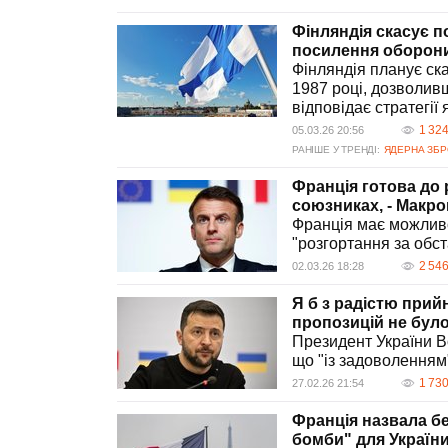
Фінляндія скасує п
посилення оборон
Фінляндія планує ск
1987 році, дозволивш
відповідає стратегі
1 32
05.03.26 20:56
РАНІШЕ У ТРЕНДІ:
ЯДЕРНА ЗБ
Франція готова до 
союзниках, - Макро
Франція має можливо
"розгортання за обс
2 54
02.03.26 18:28
Я б з радістю прий
пропозицій не було
Президент України В
що "із задоволенням"
1 73
27.02.26 21:54
Франція назвала бе
бомби" для Україн