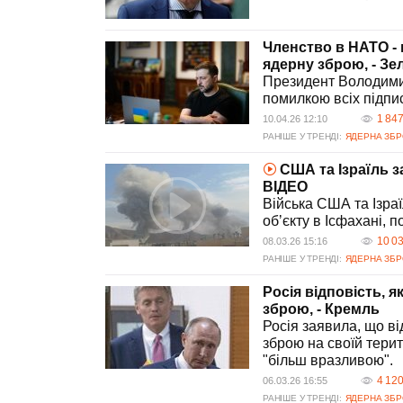
Членство в НАТО - 
ядерну зброю, - Зе
Президент Володими
помилкою всіх підпис
1 84
10.04.26 12:10
РАНІШЕ У ТРЕНДІ:
ЯДЕРНА ЗБ
США та Ізраїль з
ВIДЕО
Війська США та Ізра
обʼєкту в Ісфахані, 
10 0
08.03.26 15:16
РАНІШЕ У ТРЕНДІ:
ЯДЕРНА ЗБ
Росія відповість, 
зброю, - Кремль
Росія заявила, що в
зброю на своїй терит
"більш вразливою".
4 12
06.03.26 16:55
РАНІШЕ У ТРЕНДІ:
ЯДЕРНА ЗБ