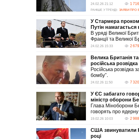
1 71
24.02.26 21:12
РАНІШЕ У ТРЕНДІ:
ЗАЯВИ ПРО 
У Стармера проком
Путін намагається 
В уряді Великої Бри
Франції та Великої Б
2 67
24.02.26 15:33
Велика Британія та
російська розвідка
Російська розвідка з
бомбу".
7 32
24.02.26 11:50
У ЄС забагато гово
міністр оборони Бе
Глава Міноборони Бе
говорять про ядерну
2 98
19.02.26 10:03
США звинуватили К
році