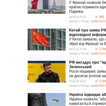
У Франції назвали бе
прагне отримати яде
Парижа.
986
26.02.26 21:12
РАНІШЕ У ТРЕНДІ:
ЗАЯВИ ПРО 
Китай про заяви РФ
відповідної інформ
У Китаї заявили, що
зброї від Франції та 
1 79
25.02.26 17:49
РАНІШЕ У ТРЕНДІ:
ЗАЯВИ ПРО 
РФ вигадує про "яде
Зеленський
Росія поширює заяви 
не досягає успіхів н
1 22
25.02.26 13:57
РАНІШЕ У ТРЕНДІ:
ЗАЯВИ ПРО 
Україна відкидає а
Україна назвала "абс
намагається отримат