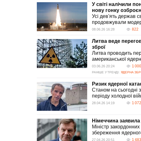
викликає стурбованість серед західних держав та може
У світі налічили п
активність. Міжнародна спільнота закликає до перего
нову гонку озброє
Усі дев'ять держав 
продовжували модер
822
08.06.26 16:28
Литва веде перего
зброї
Литва проводить пе
американської ядерно
1 00
03.06.26 20:24
РАНІШЕ У ТРЕНДІ:
ЯДЕРНА ЗБ
Ризик ядерної ката
Станом на сьогодні 
періоду холодної вій
1 07
28.04.26 14:19
Німеччина заявила
Міністр закордонних
збереження ядерного 
1 48
27.04.26 20:51