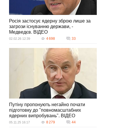
Росія застосує ядерну зброю лише за
загрози існуванню держави, -
Медведєв. ВIДЕО
4 698
33
02.02.26 12:39
Путіну пропонують негайно почати
підготовку до "повномасштабних
ядерних випробувань". ВIДЕО
8 279
44
05.11.25 16:17