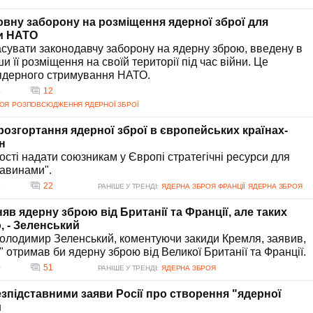
овну заборону на розміщення ядерної зброї для
и НАТО
асувати законодавчу заборону на ядерну зброю, введену в
и її розміщення на своїй території під час війни. Це
ї ядерного стримування НАТО.
4
12
РОЯ
РОЗПОВСЮДЖЕННЯ ЯДЕРНОЇ ЗБРОЇ
розгортання ядерної зброї в європейських країнах-
н
сті надати союзникам у Європі стратегічні ресурси для
тавинами".
6
22
РАНІШЕ У ТРЕНДІ:
ЯДЕРНА ЗБРОЯ ФРАНЦІЇ
ЯДЕРНА ЗБРОЯ
няв ядерну зброю від Британії та Франції, але таких
, - Зеленський
олодимир Зеленський, коментуючи закиди Кремля, заявив,
 отримав би ядерну зброю від Великої Британії та Франції.
0
51
РАНІШЕ У ТРЕНДІ:
ЯДЕРНА ЗБРОЯ
зпідставними заяви Росії про створення "ядерної
и