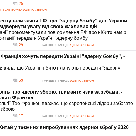
6
25
БРУДНУ БОМБУ
ЯДЕРНА ЗБРОЯ
ентували заяви РФ про "ядерну бомбу" для України:
відвернути увагу від своїх жахливих дій
танії прокоментували повідомлення РФ про нібито намір
ританії передати Україні "ядерну бомбу".
9
29
РАНІШЕ У ТРЕНДІ:
ЯДЕРНА ЗБРОЯ
 Франція хочуть передати Україні "ядерну бомбу", -
аявила, що Україні нібито планують передати "ядерну
0
53
РАНІШЕ У ТРЕНДІ:
ЯДЕРНА ЗБРОЯ
рять про ядерну зброю, тримайте язик за зубами, -
льгії Франкен
льгії Тео Франкен вважає, що європейські лідери забагато
 зброю.
8
17
РАНІШЕ У ТРЕНДІ:
ЯДЕРНА ЗБРОЯ
итай у таємних випробуваннях ядерної зброї у 2020