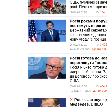
США публічно звинув
році. Пекін міг прих
1 57
06.02.26 23:08
Росія роками пору
вестимуть переговор
Державний секретар
скорочення ядерних 
нову угоду "з позиції
3 40
06.02.26 20:11
РАНІШЕ У ТРЕНДІ:
ЯДЕРНА ЗБ
Росія готова до н
переглянути "ворож
Росія нібито готова 
ядерні озброєння. За
дії Договору про ско
США.
4 57
03.02.26 19:56
РАНІШЕ У ТРЕНДІ:
ЯДЕРНА ЗБ
Росія застосує я
Медведєв. ВIДЕО