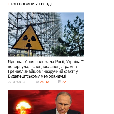
ТОП НОВИНИ У ТРЕНДІ
Ядерна зброя належала Росії, Україна її
повернула, - спецпосланець Трампа
Гренелл знайшов "незручний факт" у
Будапештському меморандумі
24 166
221
26.03.25 06:46