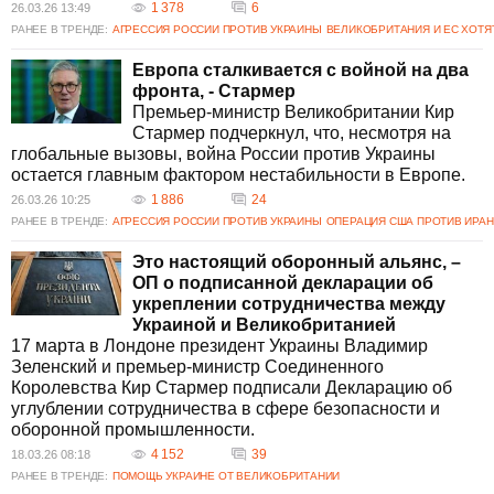
1 378
6
26.03.26 13:49
РАНЕЕ В ТРЕНДЕ:
АГРЕССИЯ РОССИИ ПРОТИВ УКРАИНЫ
ВЕЛИКОБРИТАНИЯ И ЕС ХОТЯ
Европа сталкивается с войной на два
фронта, - Стармер
Премьер-министр Великобритании Кир
Стармер подчеркнул, что, несмотря на
глобальные вызовы, война России против Украины
остается главным фактором нестабильности в Европе.
1 886
24
26.03.26 10:25
РАНЕЕ В ТРЕНДЕ:
АГРЕССИЯ РОССИИ ПРОТИВ УКРАИНЫ
ОПЕРАЦИЯ США ПРОТИВ ИРА
Это настоящий оборонный альянс, –
ОП о подписанной декларации об
укреплении сотрудничества между
Украиной и Великобританией
17 марта в Лондоне президент Украины Владимир
Зеленский и премьер-министр Соединенного
Королевства Кир Стармер подписали Декларацию об
углублении сотрудничества в сфере безопасности и
оборонной промышленности.
4 152
39
18.03.26 08:18
РАНЕЕ В ТРЕНДЕ:
ПОМОЩЬ УКРАИНЕ ОТ ВЕЛИКОБРИТАНИИ