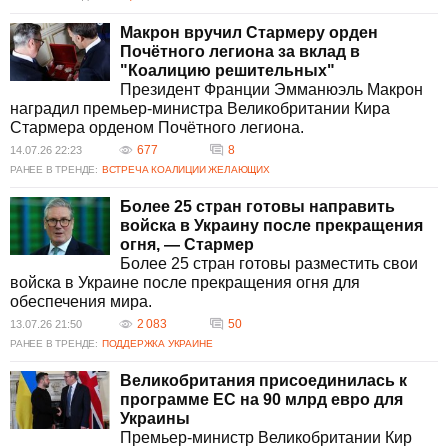
Макрон вручил Стармеру орден
Почётного легиона за вклад в
"Коалицию решительных"
Президент Франции Эмманюэль Макрон
наградил премьер-министра Великобритании Кира
Стармера орденом Почётного легиона.
677
8
14.07.26 22:23
РАНЕЕ В ТРЕНДЕ:
ВСТРЕЧА КОАЛИЦИИ ЖЕЛАЮЩИХ
Более 25 стран готовы направить
войска в Украину после прекращения
огня, — Стармер
Более 25 стран готовы разместить свои
войска в Украине после прекращения огня для
обеспечения мира.
2 083
50
13.07.26 21:50
РАНЕЕ В ТРЕНДЕ:
ПОДДЕРЖКА УКРАИНЕ
Великобритания присоединилась к
программе ЕС на 90 млрд евро для
Украины
Премьер-министр Великобритании Кир