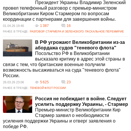
Президент Украины Владимир Зеленский
провел телефонный разговор с премьер-министром
Великобритании Киром Стармером по вопросам
координации с партнерами для завершения войны.
1 387
16
01.04.26 19:46
РАНЕЕ В ТРЕНДЕ:
РАЗГОВОР СТАРМЕРА И ЗЕЛЕНСКОГО
ПАСХАЛЬНОЕ ПЕРЕМИРИЕ
В РФ угрожают Великобритании из-за
абордажа судов "теневого флота"
Посольство РФ в Великобритании
высказало критику в адрес этой страны в
связи с тем, что британские военные получили
возможность высаживаться на суда "теневого флота"
России.
5 625
23
26.03.26 23:06
РАНЕЕ В ТРЕНДЕ:
ТЕНЕВОЙ ФЛОТ РОССИИ
Россия не побеждает в войне. Следует
усилить поддержку Украины, - Стармер
Премьер-министр Великобритании Кир
Стармер заявил о необходимости
усиления поддержки Украины и отверг заявления о
победе РФ.