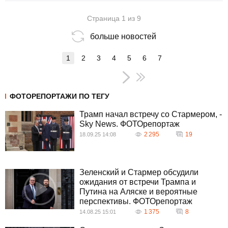
Страница 1 из 9
больше новостей
1
2
3
4
5
6
7
ФОТОРЕПОРТАЖИ ПО ТЕГУ
Трамп начал встречу со Стармером, -
Sky News. ФОТОрепортаж
2 295
19
18.09.25 14:08
Зеленский и Стармер обсудили
ожидания от встречи Трампа и
Путина на Аляске и вероятные
перспективы. ФОТОрепортаж
1 375
8
14.08.25 15:01