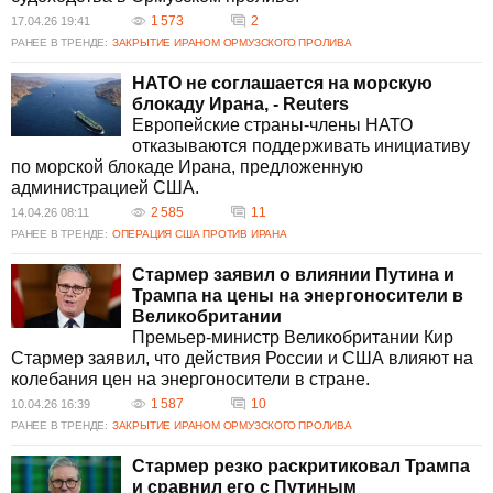
1 573
2
17.04.26 19:41
РАНЕЕ В ТРЕНДЕ:
ЗАКРЫТИЕ ИРАНОМ ОРМУЗСКОГО ПРОЛИВА
НАТО не соглашается на морскую
блокаду Ирана, - Reuters
Европейские страны-члены НАТО
отказываются поддерживать инициативу
по морской блокаде Ирана, предложенную
администрацией США.
2 585
11
14.04.26 08:11
РАНЕЕ В ТРЕНДЕ:
ОПЕРАЦИЯ США ПРОТИВ ИРАНА
Стармер заявил о влиянии Путина и
Трампа на цены на энергоносители в
Великобритании
Премьер-министр Великобритании Кир
Стармер заявил, что действия России и США влияют на
колебания цен на энергоносители в стране.
1 587
10
10.04.26 16:39
РАНЕЕ В ТРЕНДЕ:
ЗАКРЫТИЕ ИРАНОМ ОРМУЗСКОГО ПРОЛИВА
Стармер резко раскритиковал Трампа
и сравнил его с Путиным