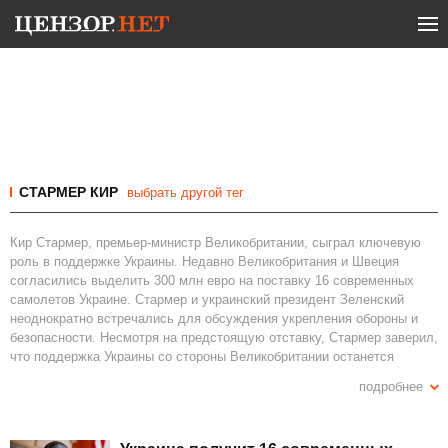
СТАРМЕР КИР
выбрать другой тег
Кир Стармер, премьер-министр Великобритании, сыграл ключевую
роль в поддержке Украины. Недавно Великобритания и Швеция
согласились выделить 300 млн евро на поставку 16 современных
самолетов Украине. Стармер и украинский президент Зеленский
неоднократно встречались для обсуждения укрепления обороны и
безопасности. Несмотря на предстоящую отставку, Стармер заверил,
что поддержка Украины со стороны Великобритании останется
неизменной. Вполне возможно, что его следующей карьерной
подробнее
ступенью станет пост генерального секретаря НАТО. Он также
получил высокие награды за вклад в международные альянсы, такие
как почетный орден Макрона и орден Свободы Зеленского.