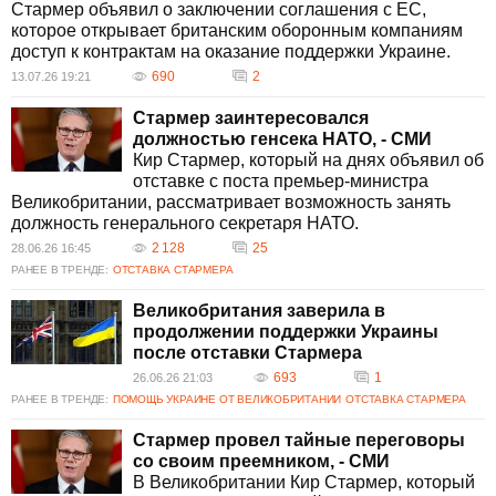
Стармер объявил о заключении соглашения с ЕС,
которое открывает британским оборонным компаниям
доступ к контрактам на оказание поддержки Украине.
690
2
13.07.26 19:21
Стармер заинтересовался
должностью генсека НАТО, - СМИ
Кир Стармер, который на днях объявил об
отставке с поста премьер-министра
Великобритании, рассматривает возможность занять
должность генерального секретаря НАТО.
2 128
25
28.06.26 16:45
РАНЕЕ В ТРЕНДЕ:
ОТСТАВКА СТАРМЕРА
Великобритания заверила в
продолжении поддержки Украины
после отставки Стармера
693
1
26.06.26 21:03
РАНЕЕ В ТРЕНДЕ:
ПОМОЩЬ УКРАИНЕ ОТ ВЕЛИКОБРИТАНИИ
ОТСТАВКА СТАРМЕРА
Стармер провел тайные переговоры
со своим преемником, - СМИ
В Великобритании Кир Стармер, который