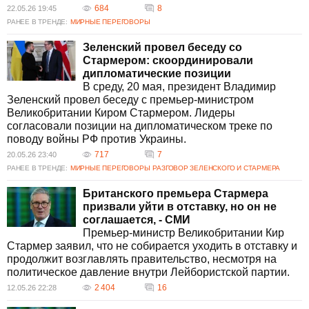
684
8
22.05.26 19:45
РАНЕЕ В ТРЕНДЕ:
МИРНЫЕ ПЕРЕГОВОРЫ
Зеленский провел беседу со
Стармером: скоординировали
дипломатические позиции
В среду, 20 мая, президент Владимир
Зеленский провел беседу с премьер-министром
Великобритании Киром Стармером. Лидеры
согласовали позиции на дипломатическом треке по
поводу войны РФ против Украины.
717
7
20.05.26 23:40
РАНЕЕ В ТРЕНДЕ:
МИРНЫЕ ПЕРЕГОВОРЫ
РАЗГОВОР ЗЕЛЕНСКОГО И СТАРМЕРА
Британского премьера Стармера
призвали уйти в отставку, но он не
соглашается, - СМИ
Премьер-министр Великобритании Кир
Стармер заявил, что не собирается уходить в отставку и
продолжит возглавлять правительство, несмотря на
политическое давление внутри Лейбористской партии.
2 404
16
12.05.26 22:28