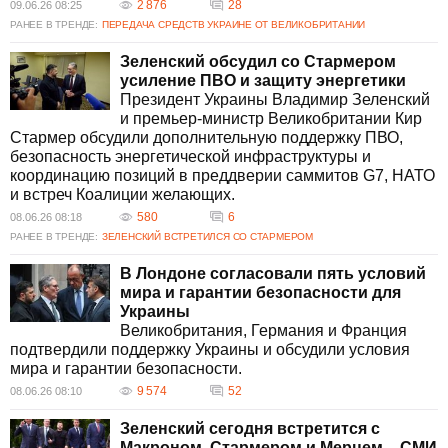
2 876
28
09.06.26 08:25
РАНЕЕ В ТРЕНДЕ:
ПЕРЕДАЧА СРЕДСТВ УКРАИНЕ ОТ ВЕЛИКОБРИТАНИИ
Зеленский обсудил со Стармером
усиление ПВО и защиту энергетики
Президент Украины Владимир Зеленский
и премьер-министр Великобритании Кир
Стармер обсудили дополнительную поддержку ПВО,
безопасность энергетической инфраструктуры и
координацию позиций в преддверии саммитов G7, НАТО
и встреч Коалиции желающих.
580
6
08.06.26 08:18
РАНЕЕ В ТРЕНДЕ:
ЗЕЛЕНСКИЙ ВСТРЕТИЛСЯ СО СТАРМЕРОМ
В Лондоне согласовали пять условий
мира и гарантии безопасности для
Украины
Великобритания, Германия и Франция
подтвердили поддержку Украины и обсудили условия
мира и гарантии безопасности.
9 574
52
08.06.26 08:10
Зеленский сегодня встретится с
Макроном, Стармером и Мерцем, - СМИ