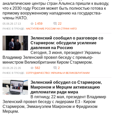
аналитические центры стран Альянса пришли к выводу,
что к 2030 году Россия может быть полностью готова к
прямому вооруженному нападению на государства-
члены НАТО.
1 459
22
05.06.26 17:13
РАНЕЕ В ТРЕНДЕ:
НАСТУПЛЕНИЕ РОССИИ НА СТРАНІ НАТО
Зеленский сообщил о разговоре со
Стармером: обсудили усиление
давления на Россию
Сегодня, 3 июня, президент Украины
Владимир Зеленский провел беседу с премьер-
министром Великобритании Киром Стармером.
582
2
03.06.26 21:26
РАНЕЕ В ТРЕНДЕ:
СОТРУДНИЧЕСТВО УКРАИНЫ И ВЕЛИКОБРИТАНИИ
Зеленский обсудил со Стармером,
Макроном и Мерцем активизацию
дипломатии ради мира
В пятницу, 22 мая, президент Владимир
Зеленский провел беседу с лидерами E3 - Киром
Стармером, Эммануэлем Макроном и Фридрихом
Мерцем.