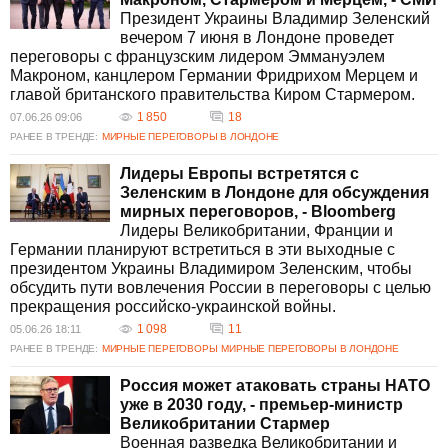
Президент Украины Владимир Зеленский
вечером 7 июня в Лондоне проведет
переговоры с французским лидером Эммануэлем
Макроном, канцлером Германии Фридрихом Мерцем и
главой британского правительства Киром Стармером.
1 850
18
07.06.26 09:06
РАНЕЕ В ТРЕНДЕ:
МИРНЫЕ ПЕРЕГОВОРЫ В ЛОНДОНЕ
Лидеры Европы встретятся с
Зеленским в Лондоне для обсуждения
мирных переговоров, - Bloomberg
Лидеры Великобритании, Франции и
Германии планируют встретиться в эти выходные с
президентом Украины Владимиром Зеленским, чтобы
обсудить пути вовлечения России в переговоры с целью
прекращения российско-украинской войны.
1 098
11
05.06.26 18:11
РАНЕЕ В ТРЕНДЕ:
МИРНЫЕ ПЕРЕГОВОРЫ
МИРНЫЕ ПЕРЕГОВОРЫ В ЛОНДОНЕ
Россия может атаковать страны НАТО
уже в 2030 году, - премьер-министр
Великобритании Стармер
Военная разведка Великобритании и