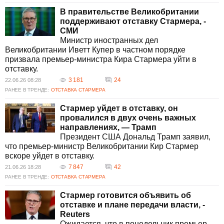
В правительстве Великобритании
поддерживают отставку Стармера, -
СМИ
Министр иностранных дел
Великобритании Иветт Купер в частном порядке
призвала премьер-министра Кира Стармера уйти в
отставку.
3 181
24
22.06.26 08:28
РАНЕЕ В ТРЕНДЕ:
ОТСТАВКА СТАРМЕРА
Стармер уйдет в отставку, он
провалился в двух очень важных
направлениях, — Трамп
Президент США Дональд Трамп заявил,
что премьер-министр Великобритании Кир Стармер
вскоре уйдет в отставку.
7 847
42
21.06.26 18:28
РАНЕЕ В ТРЕНДЕ:
ОТСТАВКА СТАРМЕРА
Стармер готовится объявить об
отставке и плане передачи власти, -
Reuters
Ожидается, что в понедельник премьер-