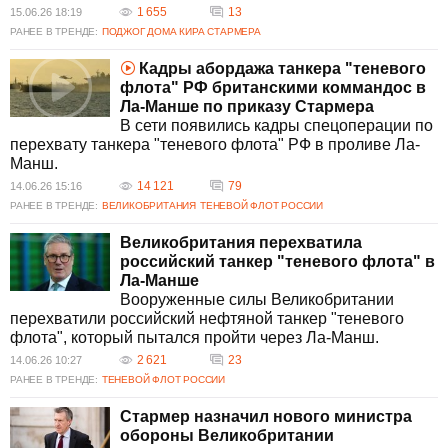
1 655
13
15.06.26 18:19
РАНЕЕ В ТРЕНДЕ:
ПОДЖОГ ДОМА КИРА СТАРМЕРА
Кадры абордажа танкера "теневого
флота" РФ британскими коммандос в
Ла-Манше по приказу Стармера
В сети появились кадры спецоперации по
перехвату танкера "теневого флота" РФ в проливе Ла-
Манш.
14 121
79
14.06.26 15:16
РАНЕЕ В ТРЕНДЕ:
ВЕЛИКОБРИТАНИЯ
ТЕНЕВОЙ ФЛОТ РОССИИ
Великобритания перехватила
российский танкер "теневого флота" в
Ла-Манше
Вооруженные силы Великобритании
перехватили российский нефтяной танкер "теневого
флота", который пытался пройти через Ла-Манш.
2 621
23
14.06.26 10:27
РАНЕЕ В ТРЕНДЕ:
ТЕНЕВОЙ ФЛОТ РОССИИ
Стармер назначил нового министра
обороны Великобритании