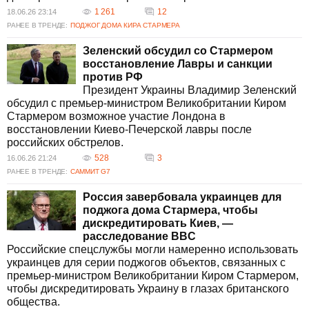
1 261
12
18.06.26 23:14
РАНЕЕ В ТРЕНДЕ:
ПОДЖОГ ДОМА КИРА СТАРМЕРА
Зеленский обсудил со Стармером
восстановление Лавры и санкции
против РФ
Президент Украины Владимир Зеленский
обсудил с премьер-министром Великобритании Киром
Стармером возможное участие Лондона в
восстановлении Киево-Печерской лавры после
российских обстрелов.
528
3
16.06.26 21:24
РАНЕЕ В ТРЕНДЕ:
САММИТ G7
Россия завербовала украинцев для
поджога дома Стармера, чтобы
дискредитировать Киев, —
расследование BBC
Российские спецслужбы могли намеренно использовать
украинцев для серии поджогов объектов, связанных с
премьер-министром Великобритании Киром Стармером,
чтобы дискредитировать Украину в глазах британского
общества.