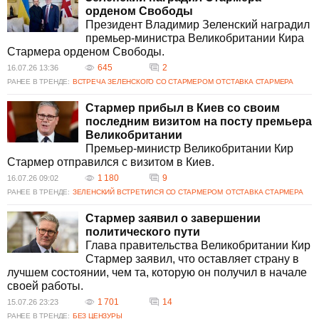
Как Великобритания будет участвовать в программе ЕС для
орденом Свободы
Украины?
Президент Владимир Зеленский наградил
Великобритания под руководством Кира Стармера присоединилась к
премьер-министра Великобритании Кира
крупной программе ЕС, предполагающей финансирование на 90
Стармера орденом Свободы.
млрд евро для поддержки Украины. Это предполагает участие
645
2
16.07.26 13:36
британских оборонных компаний в предоставлении поддержки
РАНЕЕ В ТРЕНДЕ:
ВСТРЕЧА ЗЕЛЕНСКОГО СО СТАРМЕРОМ
ОТСТАВКА СТАРМЕРА
странам ЕС.
Стармер прибыл в Киев со своим
последним визитом на посту премьера
Великобритании
Премьер-министр Великобритании Кир
Стармер отправился с визитом в Киев.
1 180
9
16.07.26 09:02
РАНЕЕ В ТРЕНДЕ:
ЗЕЛЕНСКИЙ ВСТРЕТИЛСЯ СО СТАРМЕРОМ
ОТСТАВКА СТАРМЕРА
Стармер заявил о завершении
политического пути
Глава правительства Великобритании Кир
Стармер заявил, что оставляет страну в
лучшем состоянии, чем та, которую он получил в начале
своей работы.
1 701
14
15.07.26 23:23
РАНЕЕ В ТРЕНДЕ:
БЕЗ ЦЕНЗУРЫ