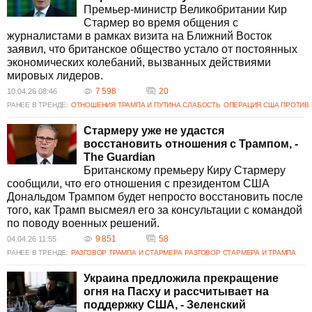
Премьер-министр Великобритании Кир
Стармер во время общения с
журналистами в рамках визита на Ближний Восток
заявил, что британское общество устало от постоянных
экономических колебаний, вызванных действиями
мировых лидеров.
7 598
20
10.04.26 08:46
РАНЕЕ В ТРЕНДЕ:
ОТНОШЕНИЯ ТРАМПА И ПУТИНА СЛАБОСТЬ
ОПЕРАЦИЯ США ПРОТИВ 
Стармеру уже не удастся
восстановить отношения с Трампом, -
The Guardian
Британскому премьеру Киру Стармеру
сообщили, что его отношения с президентом США
Дональдом Трампом будет непросто восстановить после
того, как Трамп высмеял его за консультации с командой
по поводу военных решений.
9 851
58
04.04.26 11:55
РАНЕЕ В ТРЕНДЕ:
РАЗГОВОР ТРАМПА И СТАРМЕРА
РАЗГОВОР СТАРМЕРА И ТРАМПА
Украина предложила прекращение
огня на Пасху и рассчитывает на
поддержку США, - Зеленский