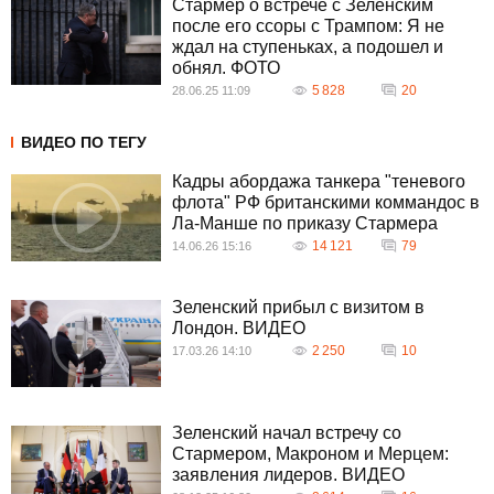
Стармер о встрече с Зеленским
после его ссоры с Трампом: Я не
ждал на ступеньках, а подошел и
обнял. ФОТО
5 828
20
28.06.25 11:09
ВИДЕО ПО ТЕГУ
Кадры абордажа танкера "теневого
флота" РФ британскими коммандос в
Ла-Манше по приказу Стармера
14 121
79
14.06.26 15:16
Зеленский прибыл с визитом в
Лондон. ВИДЕО
2 250
10
17.03.26 14:10
Зеленский начал встречу со
Стармером, Макроном и Мерцем:
заявления лидеров. ВИДЕО