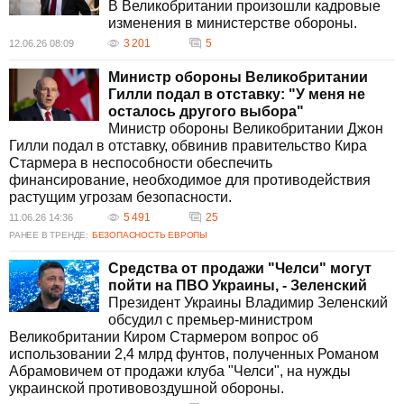
В Великобритании произошли кадровые
изменения в министерстве обороны.
3 201
5
12.06.26 08:09
Министр обороны Великобритании
Гилли подал в отставку: "У меня не
осталось другого выбора"
Министр обороны Великобритании Джон
Гилли подал в отставку, обвинив правительство Кира
Стармера в неспособности обеспечить
финансирование, необходимое для противодействия
растущим угрозам безопасности.
5 491
25
11.06.26 14:36
РАНЕЕ В ТРЕНДЕ:
БЕЗОПАСНОСТЬ ЕВРОПЫ
Средства от продажи "Челси" могут
пойти на ПВО Украины, - Зеленский
Президент Украины Владимир Зеленский
обсудил с премьер-министром
Великобритании Киром Стармером вопрос об
использовании 2,4 млрд фунтов, полученных Романом
Абрамовичем от продажи клуба "Челси", на нужды
украинской противовоздушной обороны.