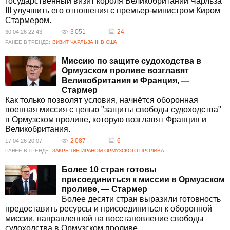
государственный визит короля Великобритании Чарльза
III улучшить его отношения с премьер-министром Киром
Стармером.
3 051
24
30.04.26 22:43
РАНЕЕ В ТРЕНДЕ:
ВИЗИТ ЧАРЛЬЗА ІІІ В США
Миссию по защите судоходства в
Ормузском проливе возглавят
Великобритания и Франция, —
Стармер
Как только позволят условия, начнётся оборонная
военная миссия с целью "защиты свободы судоходства"
в Ормузском проливе, которую возглавят Франция и
Великобритания.
2 087
6
17.04.26 20:07
РАНЕЕ В ТРЕНДЕ:
ЗАКРЫТИЕ ИРАНОМ ОРМУЗСКОГО ПРОЛИВА
Более 10 стран готовы
присоединиться к миссии в Ормузском
проливе, — Стармер
Более десяти стран выразили готовность
предоставить ресурсы и присоединиться к оборонной
миссии, направленной на восстановление свободы
судоходства в Ормузском проливе.