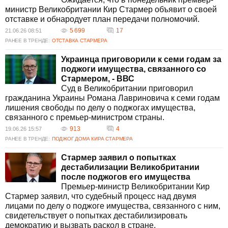
министр Великобритании Кир Стармер объявит о своей
отставке и обнародует план передачи полномочий.
5 699
17
21.06.26 08:51
РАНЕЕ В ТРЕНДЕ:
ОТСТАВКА СТАРМЕРА
Украинца приговорили к семи годам за
поджоги имущества, связанного со
Стармером, - ВВС
Суд в Великобритании приговорил
гражданина Украины Романа Лавриновича к семи годам
лишения свободы по делу о поджогах имущества,
связанного с премьер-министром страны.
913
4
19.06.26 15:57
РАНЕЕ В ТРЕНДЕ:
ПОДЖОГ ДОМА КИРА СТАРМЕРА
Стармер заявил о попытках
дестабилизации Великобритании
после поджогов его имущества
Премьер-министр Великобритании Кир
Стармер заявил, что судебный процесс над двумя
лицами по делу о поджоге имущества, связанного с ним,
свидетельствует о попытках дестабилизировать
демократию и вызвать раскол в стране.