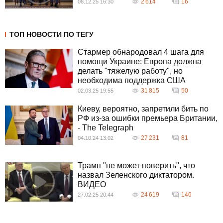
2 614
16
08.12.25 16:30
ТОП НОВОСТИ ПО ТЕГУ
Стармер обнародовал 4 шага для
помощи Украине: Европа должна
делать "тяжелую работу", но
необходима поддержка США
31 815
50
02.03.25 19:55
Киеву, вероятно, запретили бить по
РФ из-за ошибки премьера Британии,
- The Telegraph
27 231
81
04.10.24 13:02
Трамп "не может поверить", что
назвал Зеленского диктатором.
ВИДЕО
24 619
146
27.02.25 20:44