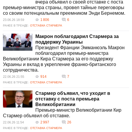
вчера объявил о своей отставке с поста
премьер-министра страны, провел тайные переговоры
со своим потенциальным преемником Энди Бернемом.
1 806
6
23.06.26 18:59
РАНЕЕ В ТРЕНДЕ:
ОТСТАВКА СТАРМЕРА
Макрон поблагодарил Стармера за
поддержку Украины
Президент Франции Эмманюэль Макрон
поблагодарил премьер-министра
Великобритании Кира Стармера за его поддержку
Украины и вклад в укрепление франко-британского
сотрудничества.
914
7
22.06.26 21:55
РАНЕЕ В ТРЕНДЕ:
ОТСТАВКА СТАРМЕРА
Стармер объявил, что уходит в
отставку с поста премьера
Великобритании
Премьер-министр Великобритании Кир
Стармер объявил об отставке.
2 997
26
22.06.26 11:54
РАНЕЕ В ТРЕНДЕ:
ОТСТАВКА СТАРМЕРА