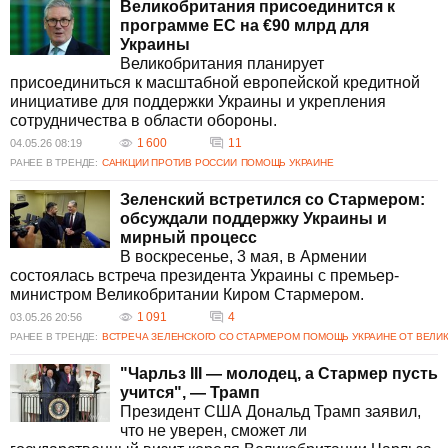
Великобритания присоединится к
программе ЕС на €90 млрд для
Украины
Великобритания планирует
присоединиться к масштабной европейской кредитной
инициативе для поддержки Украины и укрепления
сотрудничества в области обороны.
1 600
11
04.05.26 08:19
РАНЕЕ В ТРЕНДЕ:
САНКЦИИ ПРОТИВ РОССИИ
ПОМОЩЬ УКРАИНЕ
Зеленский встретился со Стармером:
обсуждали поддержку Украины и
мирный процесс
В воскресенье, 3 мая, в Армении
состоялась встреча президента Украины с премьер-
министром Великобритании Киром Стармером.
1 091
4
03.05.26 20:56
РАНЕЕ В ТРЕНДЕ:
ВСТРЕЧА ЗЕЛЕНСКОГО СО СТАРМЕРОМ
ПОМОЩЬ УКРАИНЕ ОТ ВЕЛИ
"Чарльз III — молодец, а Стармер пусть
учится", — Трамп
Президент США Дональд Трамп заявил,
что не уверен, сможет ли