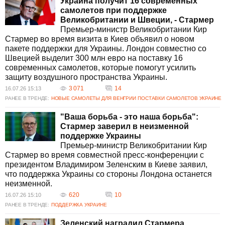
Украина получит 16 современных
Какие самолеты Великобритания передаст Украине?
самолетов при поддержке
Согласно договоренностям между Великобританией и Швецией,
Великобритании и Швеции, - Стармер
Украине будет передано 16 современных самолетов. Эти поставки,
Премьер-министр Великобритании Кир
поддержанные 300 млн евро, направлены на усиление защиты
Стармер во время визита в Киев объявил о новом
украинского воздушного пространства.
пакете поддержки для Украины. Лондон совместно со
Планирует ли Кир Стармер оставаться в политике после
Швецией выделит 300 млн евро на поставку 16
отставки?
современных самолетов, которые помогут усилить
После отставки с поста премьер-министра Великобритании, Кир
защиту воздушного пространства Украины.
Стармер рассматривает возможность занять должность
3 071
14
16.07.26 15:13
генерального секретаря НАТО. Это свидетельствует о его намерении
РАНЕЕ В ТРЕНДЕ:
НОВЫЕ САМОЛЕТЫ ДЛЯ ВЕНГРИИ
ПОСТАВКИ САМОЛЕТОВ УКРАИНЕ
продолжать свою политическую карьеру на международной арене.
Как Великобритания поддерживает Украину после отставки
"Ваша борьба - это наша борьба":
Стармера?
Стармер заверил в неизменной
Премьер-министр Кир Стармер заверил, что поддержка Украины со
поддержке Украины
стороны Великобритании останется неизменной даже после его
Премьер-министр Великобритании Кир
отставки. Участие в программах ЕС и поставки вооружения - часть
Стармер во время совместной пресс-конференции с
этой постоянной поддержки.
президентом Владимиром Зеленским в Киеве заявил,
Получал ли Кир Стармер международные награды за свою
что поддержка Украины со стороны Лондона останется
деятельность?
неизменной.
Да, Кир Стармер был удостоен различных международных наград,
620
10
16.07.26 15:10
такие как орден Почетного легиона от президента Франции и орден
РАНЕЕ В ТРЕНДЕ:
ПОДДЕРЖКА УКРАИНЕ
Свободы от президента Украины за его значительный вклад в
поддержание международной стабильности и безопасности.
Зеленский наградил Стармера